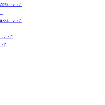
協議について
。
元化について
について
いて