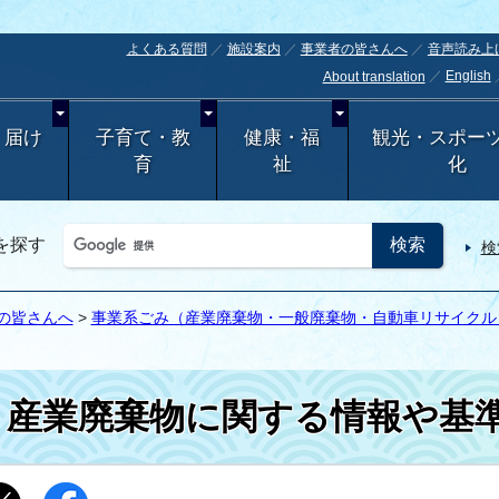
よくある質問
施設案内
事業者の皆さんへ
音声読み上
English
About translation
・届け
子育て・教
健康・福
観光・スポー
育
祉
化
を探す
検
の皆さんへ
>
事業系ごみ（産業廃棄物・一般廃棄物・自動車リサイクル・
産業廃棄物に関する情報や基