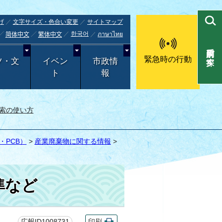
げ
文字サイズ・色合い変更
サイトマップ
한국어
ภาษาไทย
简体中文
繁体中文
目的別で探す
緊急時の行動
ツ・文
イベン
市政情
ト
報
索の使い方
PCB）
>
産業廃棄物に関する情報
>
準など
広報ID1008731
印刷