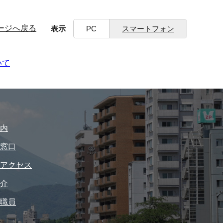
ージへ戻る
表示
PC
スマートフォン
いて
内
窓口
アクセス
介
職員