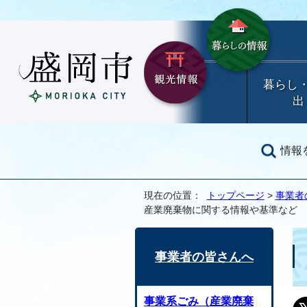
暮らし
出
情報
現在の位置：
トップページ
>
事業者
産業廃棄物に関する情報や基準など
事業者の皆さんへ
事業系ごみ（産業廃棄