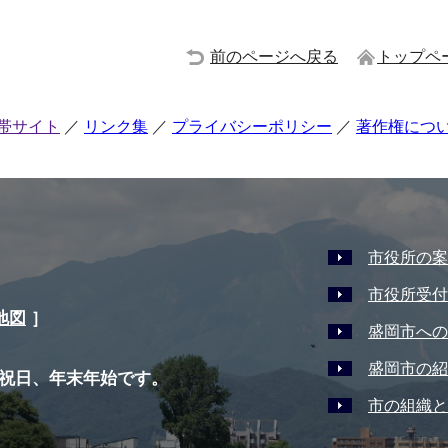
前のページへ戻る
トップペ
帯サイト
リンク集
プライバシーポリシー
著作権につ
市役所の案
市役所受付
地図
］
盛岡市への
盛岡市の紹
祝日、年末年始です。
市の組織と