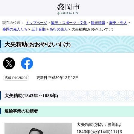
現在の位置：
トップページ
>
観光・スポーツ・文化
>
観光情報
>
歴史・先人
>
盛岡の先人たち
>
五十音順
>
あ行の先人
> 大矢精助(おおやせいすけ)
大矢精助(おおやせいすけ)
広報ID1025204
更新日 平成30年12月12日
大矢精助(1843年～1888年)
運輸事業の功績者
大矢精助(別名：勝郎)は
1843年(天保14年)11月3