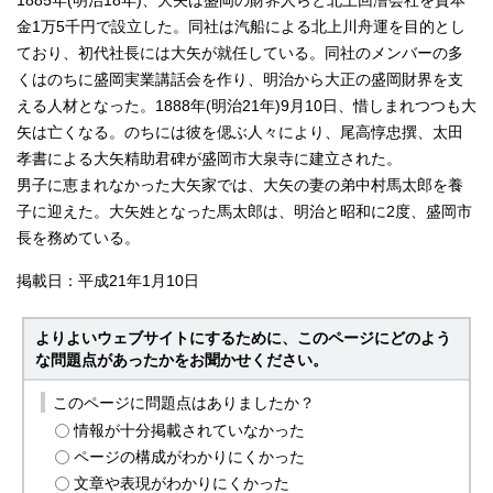
1885年(明治18年)、大矢は盛岡の財界人らと北上回漕会社を資本
金1万5千円で設立した。同社は汽船による北上川舟運を目的とし
ており、初代社長には大矢が就任している。同社のメンバーの多
くはのちに盛岡実業講話会を作り、明治から大正の盛岡財界を支
える人材となった。1888年(明治21年)9月10日、惜しまれつつも大
矢は亡くなる。のちには彼を偲ぶ人々により、尾高惇忠撰、太田
孝書による大矢精助君碑が盛岡市大泉寺に建立された。
男子に恵まれなかった大矢家では、大矢の妻の弟中村馬太郎を養
子に迎えた。大矢姓となった馬太郎は、明治と昭和に2度、盛岡市
長を務めている。
掲載日：平成21年1月10日
よりよいウェブサイトにするために、このページにどのよう
な問題点があったかをお聞かせください。
このページに問題点はありましたか？
情報が十分掲載されていなかった
ページの構成がわかりにくかった
文章や表現がわかりにくかった