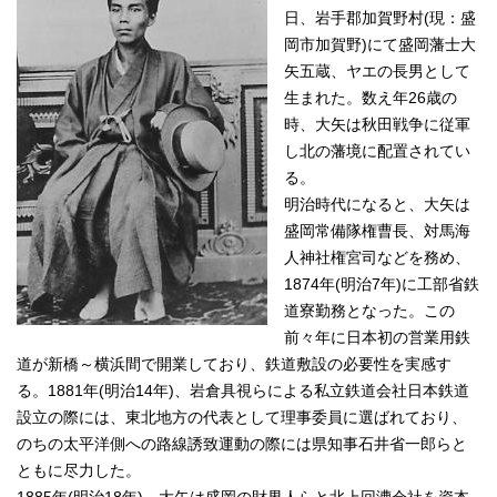
日、岩手郡加賀野村(現：盛
岡市加賀野)にて盛岡藩士大
矢五蔵、ヤエの長男として
生まれた。数え年26歳の
時、大矢は秋田戦争に従軍
し北の藩境に配置されてい
る。
明治時代になると、大矢は
盛岡常備隊権曹長、対馬海
人神社権宮司などを務め、
1874年(明治7年)に工部省鉄
道寮勤務となった。この
前々年に日本初の営業用鉄
道が新橋～横浜間で開業しており、鉄道敷設の必要性を実感す
る。1881年(明治14年)、岩倉具視らによる私立鉄道会社日本鉄道
設立の際には、東北地方の代表として理事委員に選ばれており、
のちの太平洋側への路線誘致運動の際には県知事石井省一郎らと
ともに尽力した。