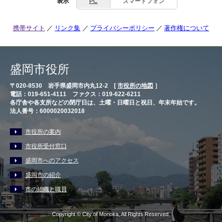
表示
PC
スマートフォン
携帯サイト
リンク集
プライバシーポリシー
著作権について
盛岡市役所
〒020-8530 岩手県盛岡市内丸12-2 [
市役所の地図
］
電話：019-651-4111 ファクス：019-622-6211
各庁舎や各支所などの閉庁日は、土曜・日曜日と祝日、年末年始です。
法人番号：6000020032018
市役所の案内
市役所受付窓口
盛岡市へのアクセス
盛岡市の紹介
市の組織と職員
Copyright © City of Morioka, All Rights Reserved.