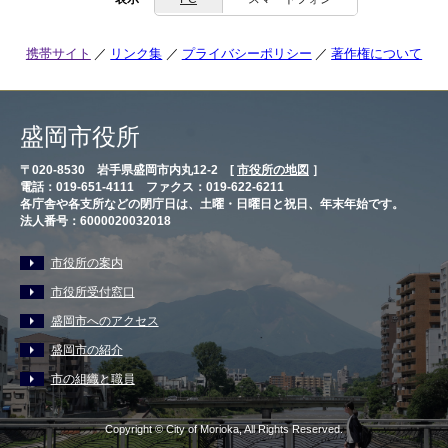
携帯サイト
リンク集
プライバシーポリシー
著作権について
盛岡市役所
〒020-8530 岩手県盛岡市内丸12-2 [
市役所の地図
］
電話：019-651-4111 ファクス：019-622-6211
各庁舎や各支所などの閉庁日は、土曜・日曜日と祝日、年末年始です。
法人番号：6000020032018
市役所の案内
市役所受付窓口
盛岡市へのアクセス
盛岡市の紹介
市の組織と職員
Copyright © City of Morioka, All Rights Reserved.