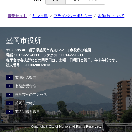
携帯サイト
リンク集
プライバシーポリシー
著作権について
盛岡市役所
〒020-8530 岩手県盛岡市内丸12-2 [
市役所の地図
］
電話：019-651-4111 ファクス：019-622-6211
各庁舎や各支所などの閉庁日は、土曜・日曜日と祝日、年末年始です。
法人番号：6000020032018
市役所の案内
市役所受付窓口
盛岡市へのアクセス
盛岡市の紹介
市の組織と職員
Copyright © City of Morioka, All Rights Reserved.