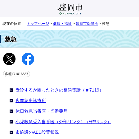
現在の位置：
トップページ
>
健康・福祉
>
盛岡市保健所
> 救急
救急
広報ID1016887
受診するか困ったときの相談電話（＃7119）
夜間急患診療所
休日救急当番医・当番薬局
小児救急受入当番医（外部リンク）
（外部リンク）
市施設のAED設置状況