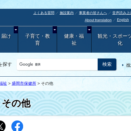
よくある質問
施設案内
事業者の皆さんへ
音声読み上
English
About translation
・届け
子育て・教
健康・福
観光・スポー
育
祉
化
を探す
検
福祉
>
盛岡市保健所
> その他
その他