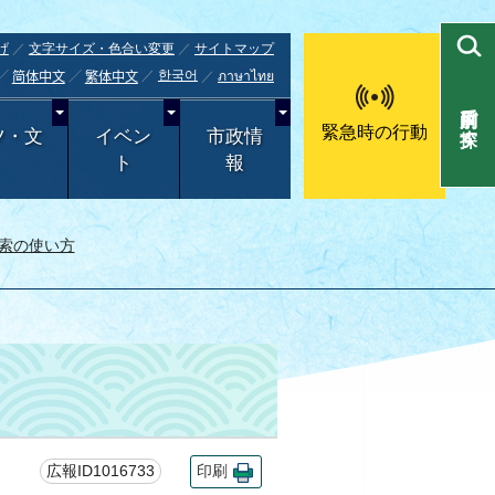
げ
文字サイズ・色合い変更
サイトマップ
한국어
ภาษาไทย
简体中文
繁体中文
目的別で探す
緊急時の行動
ツ・文
イベン
市政情
ト
報
索の使い方
広報ID1016733
印刷