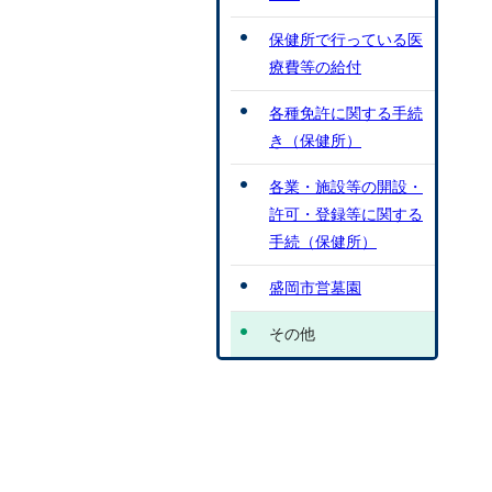
保健所で行っている医
療費等の給付
各種免許に関する手続
き（保健所）
各業・施設等の開設・
許可・登録等に関する
手続（保健所）
盛岡市営墓園
その他