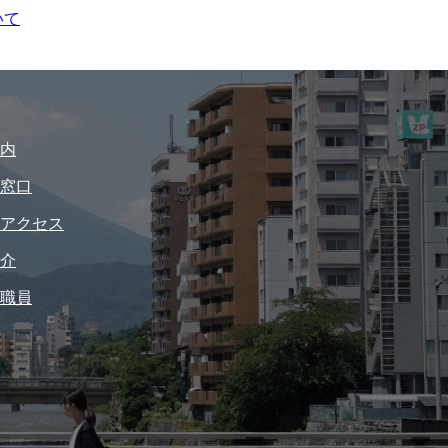
いて
内
窓口
アクセス
介
職員