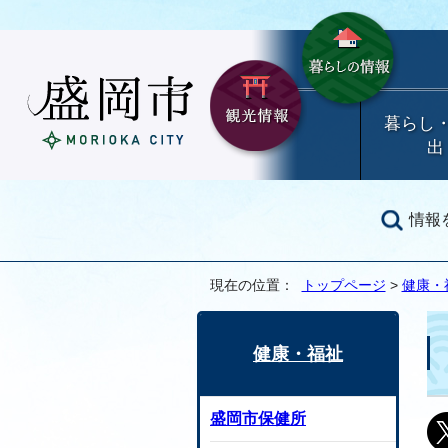
暮らし
出
情報
現在の位置：
トップページ
>
健康・
健康・福祉
盛岡市保健所