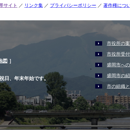
帯サイト
リンク集
プライバシーポリシー
著作権につ
市役所の案
市役所受付
地図
］
盛岡市への
盛岡市の紹
祝日、年末年始です。
市の組織と