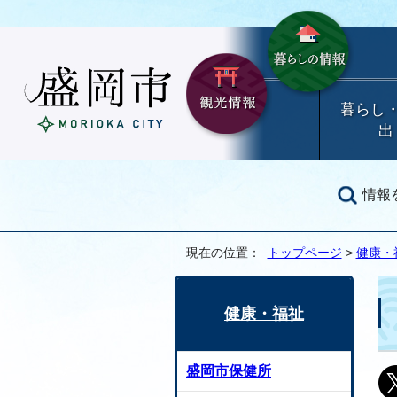
暮らし
出
情報
現在の位置：
トップページ
>
健康・
健康・福祉
盛岡市保健所