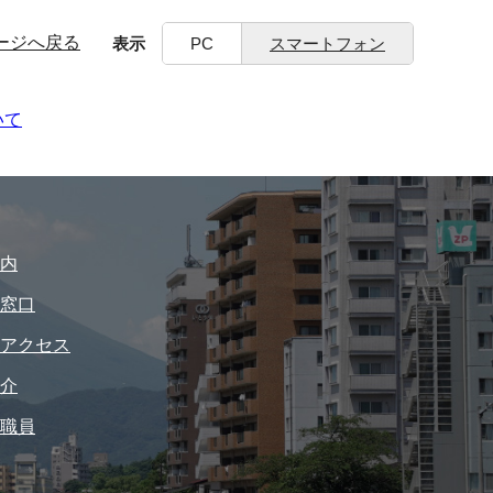
ージへ戻る
表示
PC
スマートフォン
いて
内
窓口
アクセス
介
職員