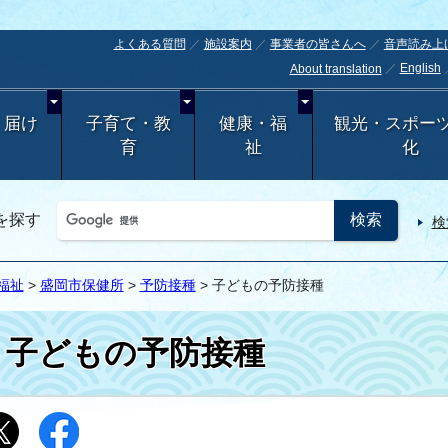
よくある質問
施設案内
事業者の皆さんへ
音声読み上
English
About translation
・届け
子育て・教
健康・福
観光・スポー
育
祉
化
を探す
検
福祉
>
盛岡市保健所
>
予防接種
> 子どもの予防接種
子どもの予防接種