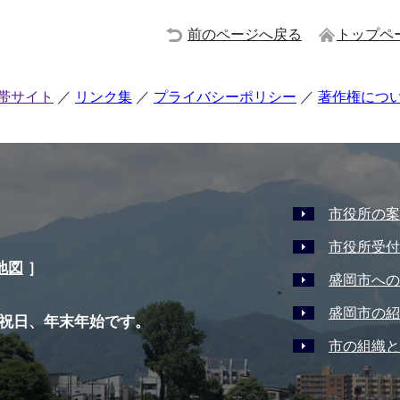
前のページへ戻る
トップペ
帯サイト
リンク集
プライバシーポリシー
著作権につ
市役所の案
市役所受付
地図
］
盛岡市への
盛岡市の紹
祝日、年末年始です。
市の組織と