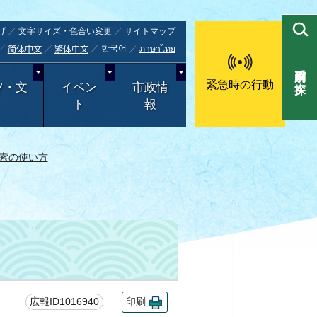
げ
文字サイズ・色合い変更
サイトマップ
한국어
ภาษาไทย
简体中文
繁体中文
目的別で探す
緊急時の行動
ツ・文
イベン
市政情
ト
報
索の使い方
広報ID1016940
印刷