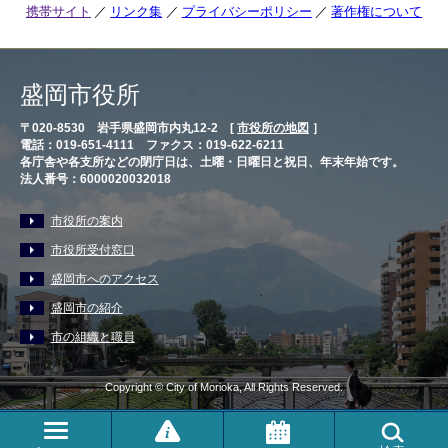
携帯サイト
リンク集
プライバシーポリシー
著作権について
盛岡市役所
〒020-8530 岩手県盛岡市内丸12-2 [
市役所の地図
］
電話：019-651-4111 ファクス：019-622-6211
各庁舎や各支所などの閉庁日は、土曜・日曜日と祝日、年末年始です。
法人番号：6000020032018
市役所の案内
市役所受付窓口
盛岡市へのアクセス
盛岡市の紹介
市の組織と職員
Copyright © City of Morioka, All Rights Reserved.