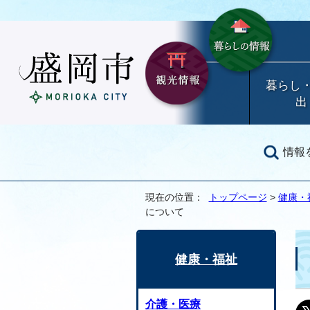
暮らし
出
情報
現在の位置：
トップページ
>
健康・
について
健康・福祉
介護・医療