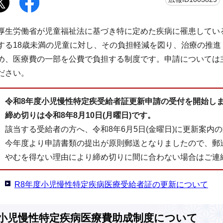
厚生労働省が児童福祉法に基づき特に定めた疾病に罹患してい
する18歳未満の児童に対し、その負担軽減を図り、治療の推
め、医療費の一部を公費で負担する制度です。申請については
ださい。
令和8年度小児慢性特定疾受給者証更新申請の受付を開始し
締め切りは令和8年8月10日(月曜日)です。
該当する受給者の方へ、令和8年6月5日(金曜日)に更新案内
今年度より申請書類の提出が原則郵送となりましたので、郵
やむを得ない理由により締め切りに間に合わない場合はご連
R8年度小児慢性特定疾病医療受給者証の更新について
小児慢性特定疾病医療費助成制度について