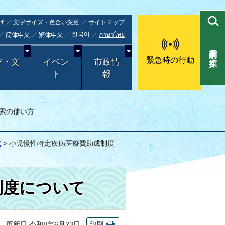
げ
文字サイズ・色合い変更
サイトマップ
한국어
ภาษาไทย
简体中文
繁体中文
目的別で探す
緊急時の行動
ツ・文
イベン
市政情
ト
報
索の使い方
成
> 小児慢性特定疾病医療費助成制度
制度について
更新日 令和8年6月23日
印刷