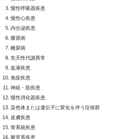
慢性呼吸器疾患
慢性心疾患
内分泌疾患
膠原病
糖尿病
先天性代謝異常
血液疾患
免疫疾患
神経・筋疾患
慢性消化器疾患
染色体または遺伝子に変化を伴う症候群
皮膚疾患
骨系統疾患
脈管系疾患