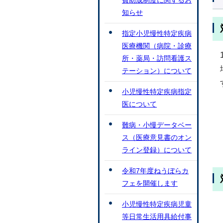
費助成制度に関するお
知らせ
指定小児慢性特定疾病
医療機関（病院・診療
所・薬局・訪問看護ス
テーション）について
小児慢性特定疾病指定
医について
難病・小慢データベー
ス（医療意見書のオン
ライン登録）について
令和7年度ねうぼらカ
フェを開催します
小児慢性特定疾病児童
等日常生活用具給付事