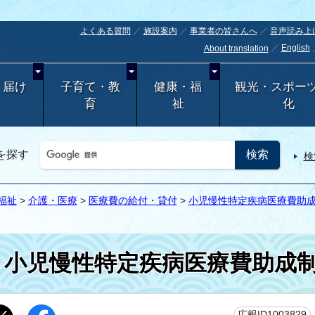
よくある質問
施設案内
事業者の皆さんへ
音声読み上
English
About translation
・届け
子育て・教
健康・福
観光・スポー
育
祉
化
を探す
検
福祉
>
介護・医療
>
医療費の給付・貸付
>
小児慢性特定疾病医療費助
小児慢性特定疾病医療費助成
広報ID1003829