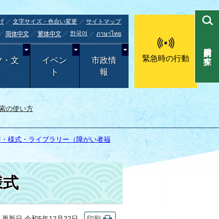
げ
文字サイズ・色合い変更
サイトマップ
한국어
ภาษาไทย
简体中文
繁体中文
目的別で探す
緊急時の行動
ツ・文
イベン
市政情
ト
報
索の使い方
書・様式・ライブラリー（障がい者福
様式
新日 令和5年12月22日
印刷