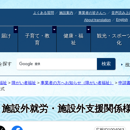
よくある質問
施設案内
事業者の皆さんへ
音声読み上
English
About translation
・届け
子育て・教
健康・福
観光・スポー
育
祉
化
を探す
検
福祉
>
障がい者福祉
>
事業者の方へお知らせ（障がい者福祉）
>
申請
様式
施設外就労・施設外支援関係
更
広報ID1004063