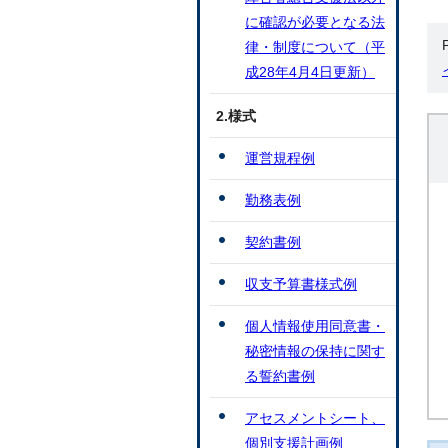
に確認が必要となる法
律・制度について（平
成28年4月4日更新）
2.様式
運営規程例
勤務表例
契約書例
収支予算書様式例
個人情報使用同意書・
秘密情報の保持に関す
る誓約書例
アセスメントシート、
個別支援計画例