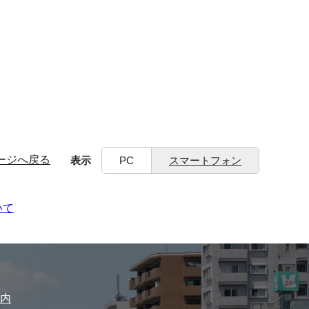
ージへ戻る
表示
PC
スマートフォン
いて
内