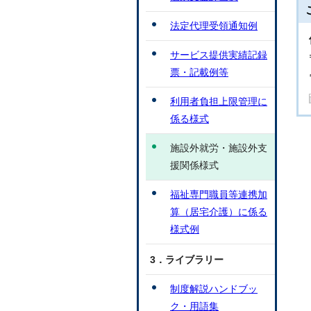
法定代理受領通知例
サービス提供実績記録
票・記載例等
利用者負担上限管理に
係る様式
施設外就労・施設外支
援関係様式
福祉専門職員等連携加
算（居宅介護）に係る
様式例
3．ライブラリー
制度解説ハンドブッ
ク・用語集