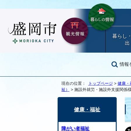
暮らし
出
情報
現在の位置：
トップページ
>
健康・
祉）
> 施設外就労・施設外支援関係
健康・福祉
障がい者福祉