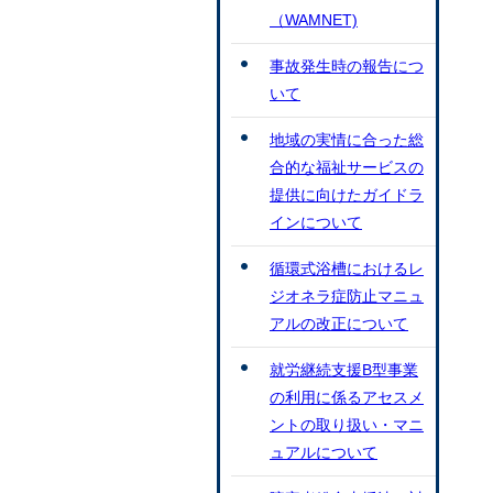
（WAMNET)
事故発生時の報告につ
いて
地域の実情に合った総
合的な福祉サービスの
提供に向けたガイドラ
インについて
循環式浴槽におけるレ
ジオネラ症防止マニュ
アルの改正について
就労継続支援B型事業
の利用に係るアセスメ
ントの取り扱い・マニ
ュアルについて