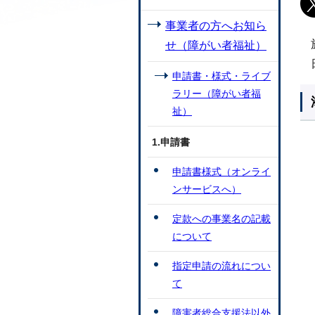
事業者の方へお知ら
せ（障がい者福祉）
申請書・様式・ライブ
ラリー（障がい者福
祉）
1.申請書
申請書様式（オンライ
ンサービスへ）
定款への事業名の記載
について
指定申請の流れについ
て
障害者総合支援法以外