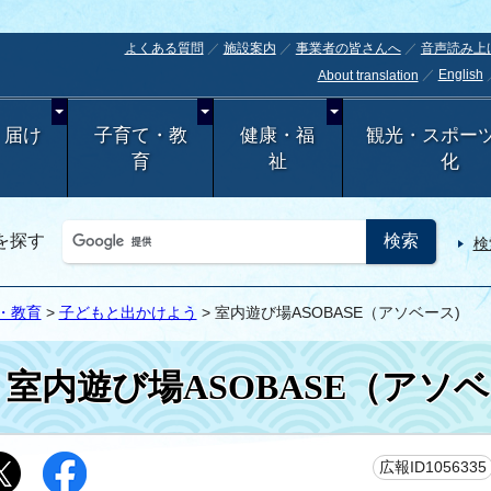
よくある質問
施設案内
事業者の皆さんへ
音声読み上
English
About translation
・届け
子育て・教
健康・福
観光・スポー
育
祉
化
を探す
検
・教育
>
子どもと出かけよう
> 室内遊び場ASOBASE（アソベース)
室内遊び場ASOBASE（アソベ
広報ID1056335