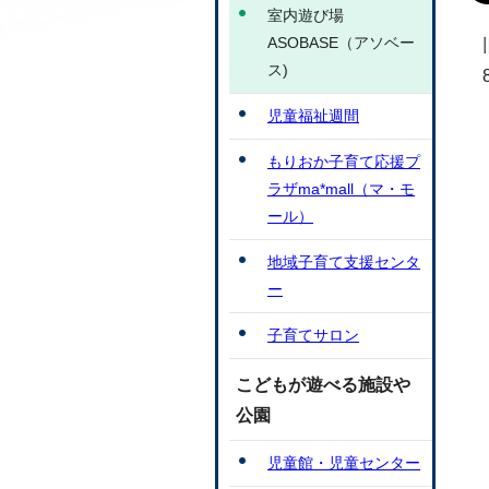
室内遊び場
ASOBASE（アソベー
ス)
児童福祉週間
もりおか子育て応援プ
ラザma*mall（マ・モ
ール）
地域子育て支援センタ
ー
子育てサロン
こどもが遊べる施設や
公園
児童館・児童センター