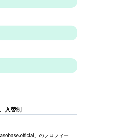
約、入替制
obase.official」のプロフィー