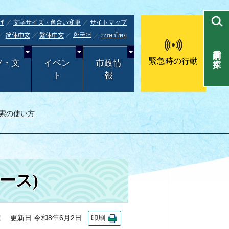
げ
文字サイズ・色合い変更
サイトマップ
한국어
ภาษาไทย
简体中文
繁体中文
目的別で探す
緊急時の行動
ツ・文
イベン
市政情
ト
報
索の使い方
ース)
更新日 令和8年6月2日
印刷