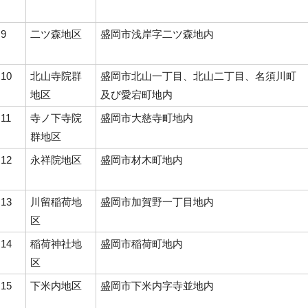
9
二ツ森地区
盛岡市浅岸字二ツ森地内
10
北山寺院群
盛岡市北山一丁目、北山二丁目、名須川町
地区
及び愛宕町地内
11
寺ノ下寺院
盛岡市大慈寺町地内
群地区
12
永祥院地区
盛岡市材木町地内
13
川留稲荷地
盛岡市加賀野一丁目地内
区
14
稲荷神社地
盛岡市稲荷町地内
区
15
下米内地区
盛岡市下米内字寺並地内