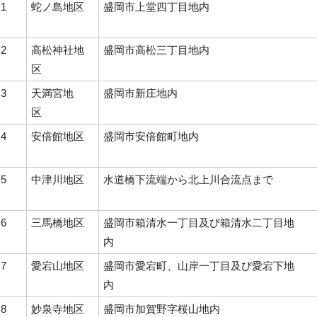
1
蛇ノ島地区
盛岡市上堂四丁目地内
2
高松神社地
盛岡市高松三丁目地内
区
3
天満宮地
盛岡市新庄地内
区
4
安倍館地区
盛岡市安倍館町地内
5
中津川地区
水道橋下流端から北上川合流点まで
6
三馬橋地区
盛岡市箱清水一丁目及び箱清水二丁目地
内
7
愛宕山地区
盛岡市愛宕町、山岸一丁目及び愛宕下地
内
8
妙泉寺地区
盛岡市加賀野字桜山地内