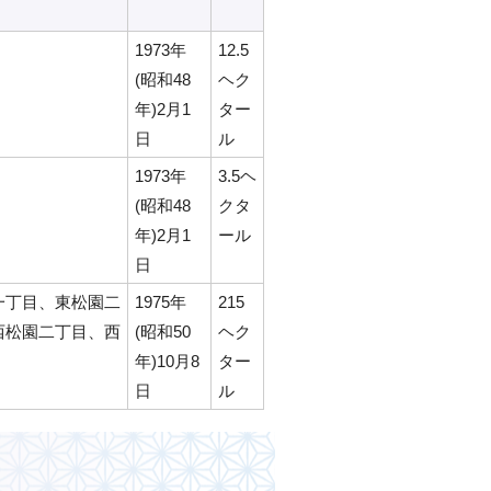
1973年
12.5
(昭和48
ヘク
年)2月1
ター
日
ル
1973年
3.5ヘ
(昭和48
クタ
年)2月1
ール
日
一丁目、東松園二
1975年
215
西松園二丁目、西
(昭和50
ヘク
年)10月8
ター
日
ル