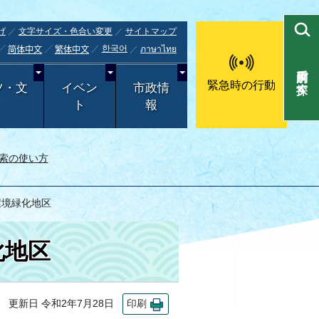
げ
文字サイズ・色合い変更
サイトマップ
한국어
ภาษาไทย
简体中文
繁体中文
目的別で探す
緊急時の行動
ツ・文
イベン
市政情
ト
報
索の使い方
環境緑化地区
化地区
更新日 令和2年7月28日
印刷