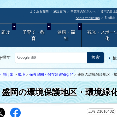
よくある質問
施設案内
事業者の皆さんへ
音声読み上
English
About translation
・届け
子育て・教
健康・福
観光・スポー
育
祉
化
を探す
検
・届け出
>
環境
>
保護庭園・保存建造物など
> 盛岡の環境保護地区・
盛岡の環境保護地区・環境緑
広報ID1010432