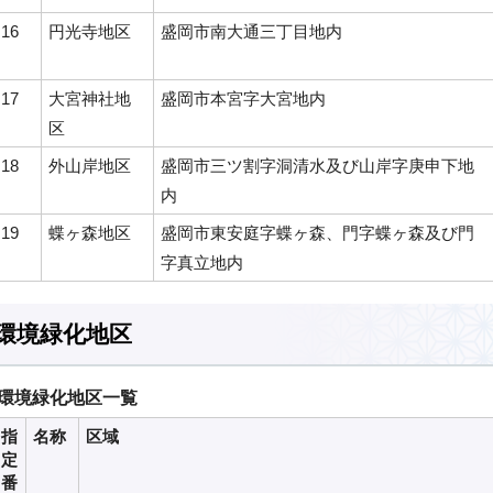
16
円光寺地区
盛岡市南大通三丁目地内
17
大宮神社地
盛岡市本宮字大宮地内
区
18
外山岸地区
盛岡市三ツ割字洞清水及び山岸字庚申下地
内
19
蝶ヶ森地区
盛岡市東安庭字蝶ヶ森、門字蝶ヶ森及び門
字真立地内
環境緑化地区
環境緑化地区一覧
指
名称
区域
定
番