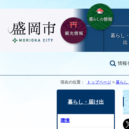
暮らし
出
情報
現在の位置：
トップページ
>
暮らし
暮らし・届け出
環境