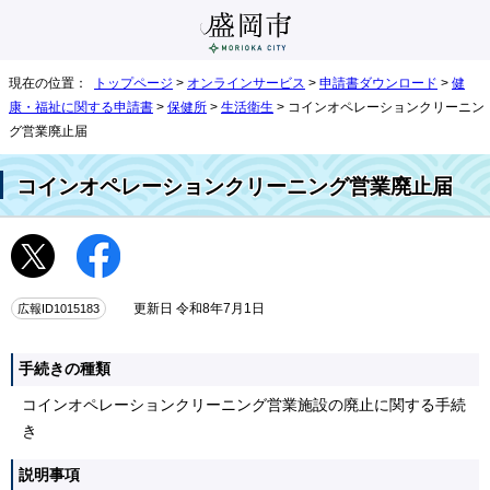
現在の位置：
トップページ
>
オンラインサービス
>
申請書ダウンロード
>
健
康・福祉に関する申請書
>
保健所
>
生活衛生
> コインオペレーションクリーニン
グ営業廃止届
コインオペレーションクリーニング営業廃止届
広報ID1015183
更新日 令和8年7月1日
手続きの種類
コインオペレーションクリーニング営業施設の廃止に関する手続
き
説明事項