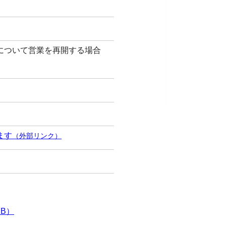
について営業を再開する場合
ます
（外部リンク）
KB）