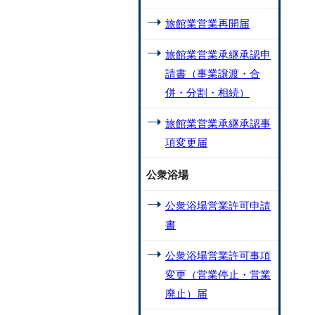
旅館業営業再開届
旅館業営業承継承認申
請書（事業譲渡・合
併・分割・相続）
旅館業営業承継承認事
項変更届
公衆浴場
公衆浴場営業許可申請
書
公衆浴場営業許可事項
変更（営業停止・営業
廃止）届