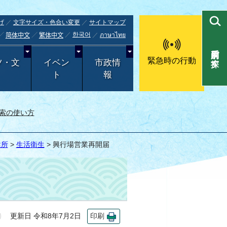
げ
文字サイズ・色合い変更
サイトマップ
한국어
ภาษาไทย
简体中文
繁体中文
目的別で探す
緊急時の行動
ツ・文
イベン
市政情
ト
報
索の使い方
健所
>
生活衛生
> 興行場営業再開届
更新日 令和8年7月2日
印刷