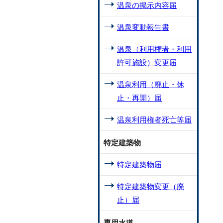
温泉の掲示内容届
温泉変動報告書
温泉（利用権者・利用
許可施設）変更届
温泉利用（廃止・休
止・再開）届
温泉利用権者死亡等届
特定建築物
特定建築物届
特定建築物変更（廃
止）届
専用水道