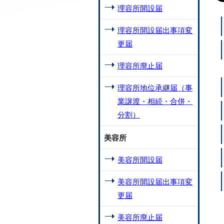
理容所開設届
理容所開設届出事項変
更届
理容所廃止届
理容所地位承継届（事
業譲渡・相続・合併・
分割）
美容所
美容所開設届
美容所開設届出事項変
更届
美容所廃止届