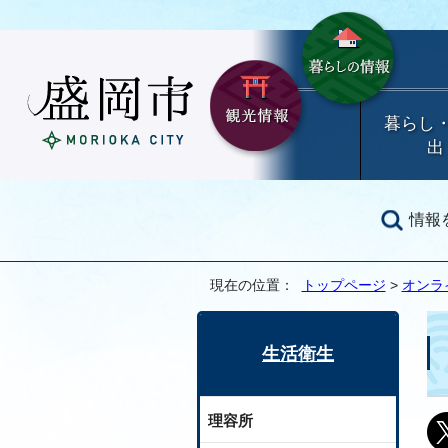
暮らし
出
情報
現在の位置：
トップページ
>
オンラ
生活衛生
理容所