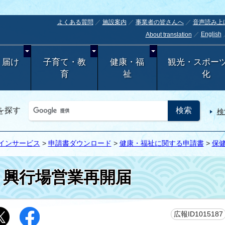
よくある質問
施設案内
事業者の皆さんへ
音声読み上
English
About translation
・届け
子育て・教
健康・福
観光・スポー
育
祉
化
を探す
検
インサービス
>
申請書ダウンロード
>
健康・福祉に関する申請書
>
保
興行場営業再開届
広報ID1015187