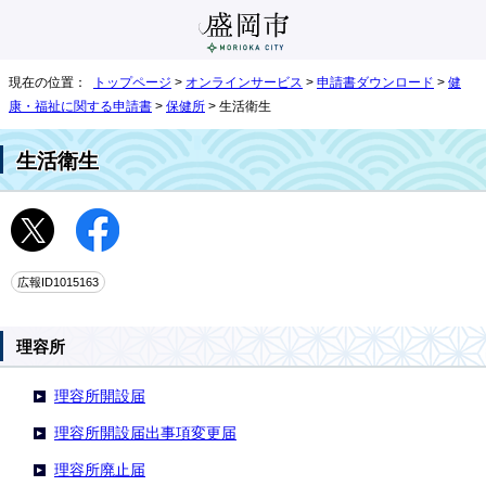
現在の位置：
トップページ
>
オンラインサービス
>
申請書ダウンロード
>
健
康・福祉に関する申請書
>
保健所
> 生活衛生
生活衛生
広報ID1015163
理容所
理容所開設届
理容所開設届出事項変更届
理容所廃止届