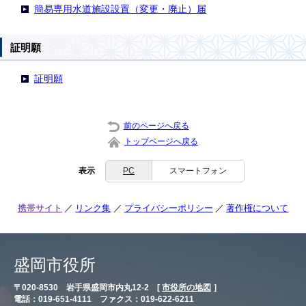
簡易専用水道施設設置（変更・廃止）届
証明願
証明願
前のページへ戻る
トップページへ戻る
表示
PC
スマートフォン
携帯サイト
リンク集
プライバシーポリシー
著作権について
盛岡市役所
〒020-8530 岩手県盛岡市内丸12-2 [
市役所の地図
］
電話：019-651-4111 ファクス：019-622-6211