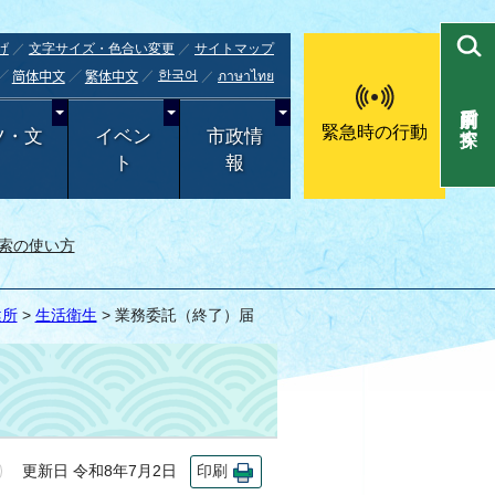
げ
文字サイズ・色合い変更
サイトマップ
한국어
ภาษาไทย
简体中文
繁体中文
目的別で探す
緊急時の行動
ツ・文
イベン
市政情
ト
報
索の使い方
健所
>
生活衛生
> 業務委託（終了）届
更新日 令和8年7月2日
印刷