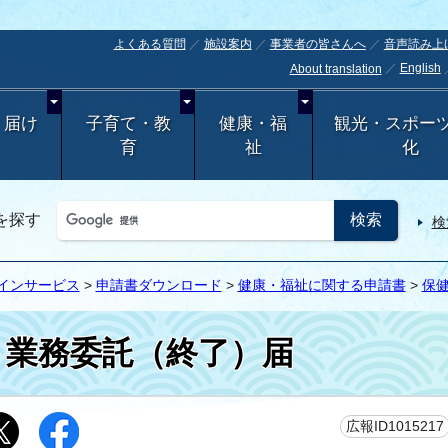
よくある質問
施設案内
事業者の皆さんへ
音声読み上
English
About translation
・届け
子育て・教
健康・福
観光・スポー
育
祉
化
を探す
検
インサービス
>
申請書ダウンロード
>
健康・福祉に関する申請書
>
保
業務委託（終了）届
広報ID1015217