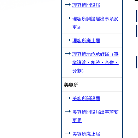
理容所開設届
理容所開設届出事項変
更届
理容所廃止届
理容所地位承継届（事
業譲渡・相続・合併・
分割）
美容所
美容所開設届
美容所開設届出事項変
更届
美容所廃止届