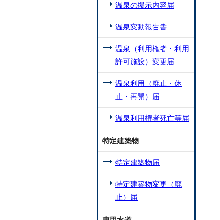
温泉の掲示内容届
温泉変動報告書
温泉（利用権者・利用
許可施設）変更届
温泉利用（廃止・休
止・再開）届
温泉利用権者死亡等届
特定建築物
特定建築物届
特定建築物変更（廃
止）届
専用水道