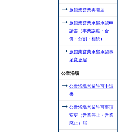
旅館業営業再開届
旅館業営業承継承認申
請書（事業譲渡・合
併・分割・相続）
旅館業営業承継承認事
項変更届
公衆浴場
公衆浴場営業許可申請
書
公衆浴場営業許可事項
変更（営業停止・営業
廃止）届