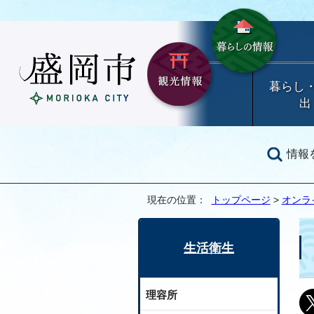
暮らし
出
情報
現在の位置：
トップページ
>
オンラ
生活衛生
理容所