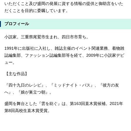
いただくこと及び盛岡の発展に資する情報の提供と御助言をいた
だくことを目的に委嘱しています。
プロフィール
小説家。三重県尾鷲市生まれ、四日市市育ち。
1991年に出版社に入社し、雑誌主催のイベント関連業務、着物雑
誌編集部、ファッション誌編集部等を経て、2009年に小説家デビ
ュー。
【主な作品】
『四十九日のレシピ』、『ミッドナイト・バス』、『彼方の友
へ』、『娘が巣立つ朝』。
盛岡を舞台とした『雲を紡ぐ』は、第163回直木賞候補。2021年
第8回高校生直木賞受賞。