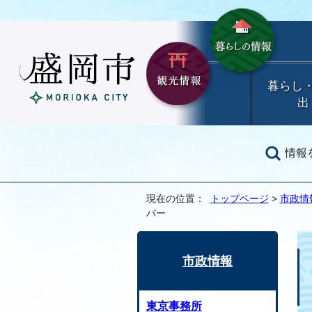
暮らし
出
情報
現在の位置：
トップページ
>
市政情
バー
市政情報
東京事務所