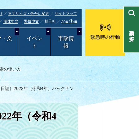
げ
文字サイズ・色合い変更
サイトマップ
한국어
ภาษาไทย
简体中文
繁体中文
目的別で探す
緊急時の行動
ツ・文
イベン
市政情
ト
報
索の使い方
日誌）2022年（令和4年）バックナン
22年（令和4