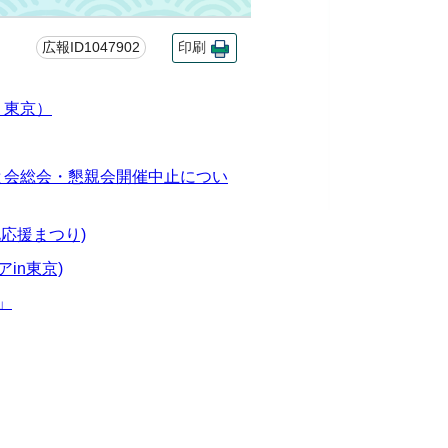
広報ID1047902
印刷
・東京）
と会総会・懇親会開催中止につい
北応援まつり)
in東京)
」