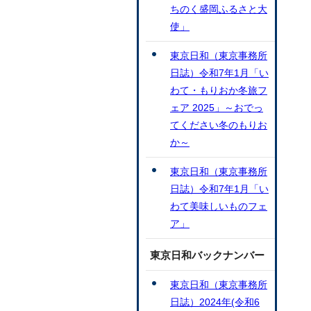
ちのく盛岡ふるさと大
使」
東京日和（東京事務所
日誌）令和7年1月「い
わて・もりおか冬旅フ
ェア 2025」～おでっ
てください冬のもりお
か～
東京日和（東京事務所
日誌）令和7年1月「い
わて美味しいものフェ
ア」
東京日和バックナンバー
東京日和（東京事務所
日誌）2024年(令和6