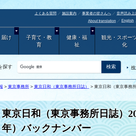
よくある質問
施設案内
事業者の皆さんへ
音声読み上
English
About translation
・届け
子育て・教
健康・福
観光・スポー
育
祉
化
を探す
検
報
>
東京事務所
>
東京日和（東京事務所日誌）
> 東京日和（東京事務所
東京日和（東京事務所日誌）20
年）バックナンバー