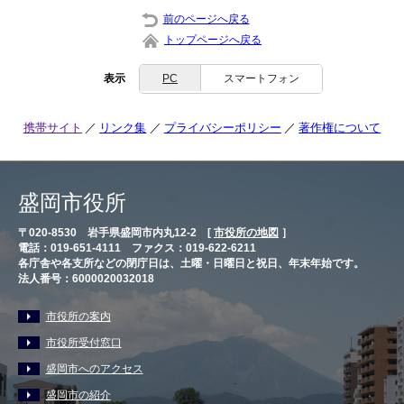
前のページへ戻る
トップページへ戻る
表示
PC
スマートフォン
携帯サイト
リンク集
プライバシーポリシー
著作権について
盛岡市役所
〒020-8530 岩手県盛岡市内丸12-2 [
市役所の地図
］
電話：019-651-4111 ファクス：019-622-6211
各庁舎や各支所などの閉庁日は、土曜・日曜日と祝日、年末年始です。
法人番号：6000020032018
市役所の案内
市役所受付窓口
盛岡市へのアクセス
盛岡市の紹介