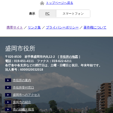
トップページへ戻る
表示
PC
スマートフォン
携帯サイト
リンク集
プライバシーポリシー
著作権について
盛岡市役所
〒020-8530 岩手県盛岡市内丸12-2 [
市役所の地図
］
電話：019-651-4111 ファクス：019-622-6211
各庁舎や各支所などの閉庁日は、土曜・日曜日と祝日、年末年始です。
法人番号：6000020032018
市役所の案内
市役所受付窓口
盛岡市へのアクセス
盛岡市の紹介
市の組織と職員