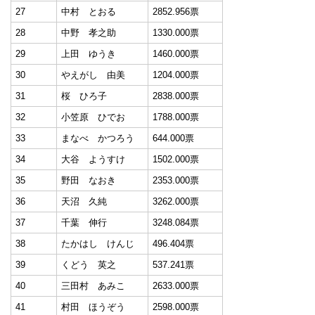
27
中村 とおる
2852.956票
28
中野 孝之助
1330.000票
29
上田 ゆうき
1460.000票
30
やえがし 由美
1204.000票
31
桜 ひろ子
2838.000票
32
小笠原 ひでお
1788.000票
33
まなべ かつろう
644.000票
34
大谷 ようすけ
1502.000票
35
野田 なおき
2353.000票
36
天沼 久純
3262.000票
37
千葉 伸行
3248.084票
38
たかはし けんじ
496.404票
39
くどう 英之
537.241票
40
三田村 あみこ
2633.000票
41
村田 ほうぞう
2598.000票