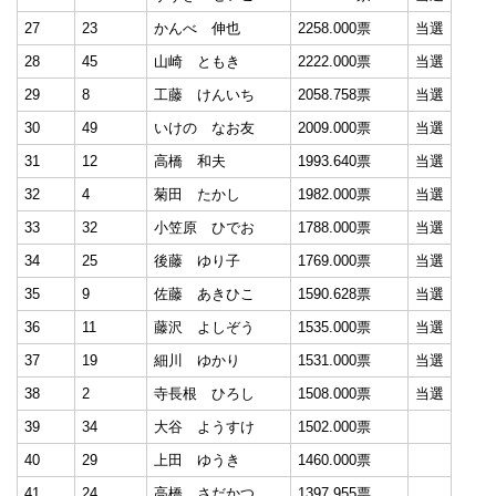
27
23
かんべ 伸也
2258.000票
当選
28
45
山崎 ともき
2222.000票
当選
29
8
工藤 けんいち
2058.758票
当選
30
49
いけの なお友
2009.000票
当選
31
12
高橋 和夫
1993.640票
当選
32
4
菊田 たかし
1982.000票
当選
33
32
小笠原 ひでお
1788.000票
当選
34
25
後藤 ゆり子
1769.000票
当選
35
9
佐藤 あきひこ
1590.628票
当選
36
11
藤沢 よしぞう
1535.000票
当選
37
19
細川 ゆかり
1531.000票
当選
38
2
寺長根 ひろし
1508.000票
当選
39
34
大谷 ようすけ
1502.000票
40
29
上田 ゆうき
1460.000票
41
24
高橋 さだかつ
1397.955票