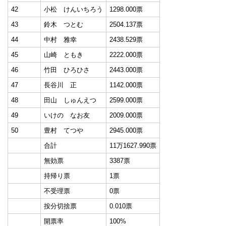
42
小松 けんいちろう
1298.000票
43
鈴木 つとむ
2504.137票
44
中村 雅幸
2438.529票
45
山崎 ともき
2222.000票
46
竹田 ひろひさ
2443.000票
47
長谷川 正
1142.000票
48
田山 しゅんえつ
2599.000票
49
いけの なお友
2009.000票
50
豊村 てつや
2945.000票
合計
11万1627.990票
無効票
3387票
持帰り票
1票
不受理票
0票
按分切捨票
0.010票
開票率
100%