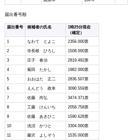
届出番号順
届出番号
候補者の氏名
1時25分現在
（確定）
1
なわて とよこ
2356.000票
2
寺長根 ひろし
1508.000票
3
庄子 春治
2819.492票
4
菊田 たかし
1982.000票
5
おおはた 正二
2836.507票
6
えんどう 政幸
3090.559票
7
佐藤 尚弘
3474.371票
8
工藤 けんいち
2058.758票
9
佐藤 あきひこ
1590.628票
10
浅沼 かつと
3304.000票
11
藤沢 よしぞう
1535.000票