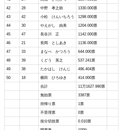
42
28
中野 孝之助
1330.000票
43
42
小松 けんいちろう
1298.000票
44
30
やえがし 由美
1204.000票
45
47
長谷川 正
1142.000票
46
21
長岡 としあき
1136.000票
47
33
まなべ かつろう
644.000票
48
39
くどう 英之
537.241票
49
38
たかはし けんじ
496.404票
50
18
横田 ひろゆき
414.000票
合計
11万1627.990票
無効票
3387票
持帰り票
1票
不受理票
0票
按分切捨票
0.010票
開票率
100%