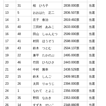
12
31
桜 ひろ子
2838.000票
当選
13
5
おおはた 正二
2836.507票
当選
14
3
庄子 春治
2819.492票
当選
15
40
三田村 あみこ
2633.000票
当選
16
48
田山 しゅんえつ
2599.000票
当選
17
41
村田 ほうぞう
2598.000票
当選
18
43
鈴木 つとむ
2504.137票
当選
19
22
兼平 たかのぶ
2495.000票
当選
20
46
竹田 ひろひさ
2443.000票
当選
21
44
中村 雅幸
2438.529票
当選
22
15
鈴木 しんご
2409.981票
当選
23
26
太田 りゅうじ
2394.000票
当選
24
1
なわて とよこ
2356.000票
当選
25
35
野田 なおき
2353.000票
当選
26
14
すずき せいこ
2348.880票
当選