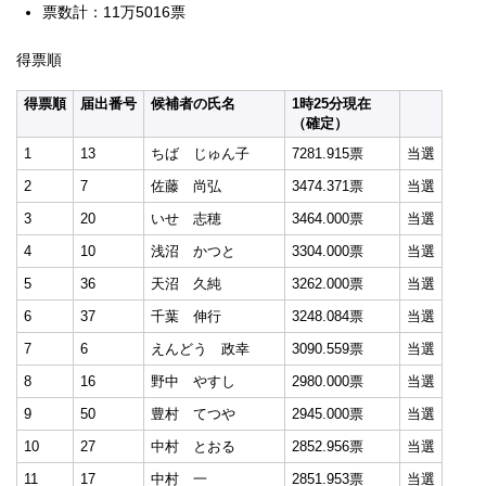
票数計：11万5016票
得票順
得票順
届出番号
候補者の氏名
1時25分現在
（確定）
1
13
ちば じゅん子
7281.915票
当選
2
7
佐藤 尚弘
3474.371票
当選
3
20
いせ 志穂
3464.000票
当選
4
10
浅沼 かつと
3304.000票
当選
5
36
天沼 久純
3262.000票
当選
6
37
千葉 伸行
3248.084票
当選
7
6
えんどう 政幸
3090.559票
当選
8
16
野中 やすし
2980.000票
当選
9
50
豊村 てつや
2945.000票
当選
10
27
中村 とおる
2852.956票
当選
11
17
中村 一
2851.953票
当選