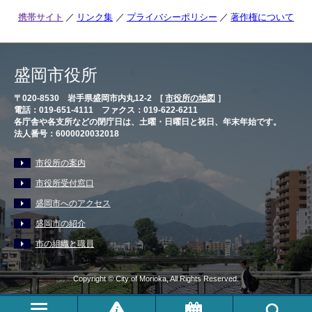
携帯サイト
リンク集
プライバシーポリシー
著作権について
盛岡市役所
〒020-8530 岩手県盛岡市内丸12-2 [
市役所の地図
］
電話：019-651-4111 ファクス：019-622-6211
各庁舎や各支所などの閉庁日は、土曜・日曜日と祝日、年末年始です。
法人番号：6000020032018
市役所の案内
市役所受付窓口
盛岡市へのアクセス
盛岡市の紹介
市の組織と職員
Copyright © City of Morioka, All Rights Reserved.