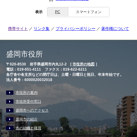
表示
PC
スマートフォン
携帯サイト
リンク集
プライバシーポリシー
著作権について
盛岡市役所
〒020-8530 岩手県盛岡市内丸12-2 [
市役所の地図
］
電話：019-651-4111 ファクス：019-622-6211
各庁舎や各支所などの閉庁日は、土曜・日曜日と祝日、年末年始です。
法人番号：6000020032018
市役所の案内
市役所受付窓口
盛岡市へのアクセス
盛岡市の紹介
市の組織と職員