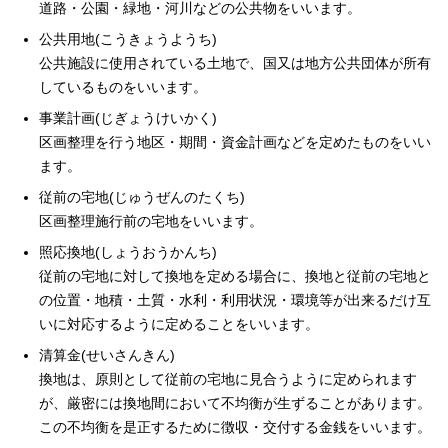
道路・公園・緑地・河川などの公共物をいいます。
公共用地(こうきょうようち)
公共施設に使用されている土地で、国又は地方公共団体が所有
しているものをいいます。
事業計画(じぎょうけいかく)
区画整理を行う地区・期間・資金計画などを定めたものをいい
ます。
従前の宅地(じゅうぜんのたくち)
区画整理施行前の宅地をいいます。
照応換地(しょうおうかんち)
従前の宅地に対して換地を定める場合に、換地と従前の宅地と
の位置・地積・土質・水利・利用状況・環境等が出来るだけ互
いに対応するように定めることをいいます。
清算金(せいさんきん)
換地は、原則として従前の宅地に見合うように定められます
が、厳密には換地間において不均衡が生ずることがあります。
この不均衡を是正するために徴収・交付する金銭をいいます。