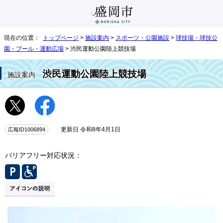
現在の位置：
トップページ
>
施設案内
>
スポーツ・公園施設
>
球技場・球技公
園・プール・運動広場
> 渋民運動公園陸上競技場
渋民運動公園陸上競技場
施設案内
広報ID1006894
更新日 令和8年4月1日
バリアフリー対応状況：