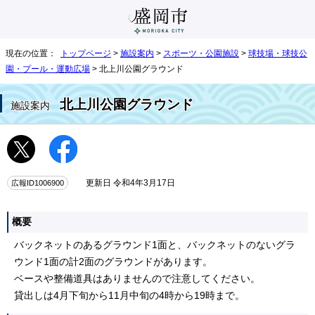
現在の位置：
トップページ
>
施設案内
>
スポーツ・公園施設
>
球技場・球技公
園・プール・運動広場
> 北上川公園グラウンド
北上川公園グラウンド
施設案内
広報ID1006900
更新日 令和4年3月17日
概要
バックネットのあるグラウンド1面と、バックネットのないグラ
ウンド1面の計2面のグラウンドがあります。
ベースや整備道具はありませんので注意してください。
貸出しは4月下旬から11月中旬の4時から19時まで。