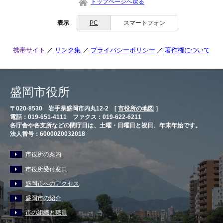
トップページへ戻る
表示
PC
スマートフォン
携帯サイト
リンク集
プライバシーポリシー
著作権について
盛岡市役所
〒020-8530 岩手県盛岡市内丸12-2 [
市役所の地図
］
電話：019-651-4111 ファクス：019-622-6211
各庁舎や各支所などの閉庁日は、土曜・日曜日と祝日、年末年始です。
法人番号：6000020032018
市役所の案内
市役所受付窓口
盛岡市へのアクセス
盛岡市の紹介
市の組織と職員