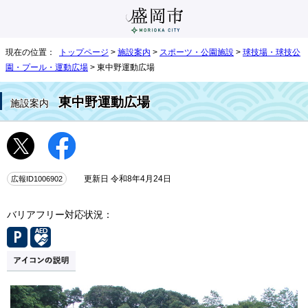
現在の位置：
トップページ
>
施設案内
>
スポーツ・公園施設
>
球技場・球技公
園・プール・運動広場
> 東中野運動広場
東中野運動広場
施設案内
広報ID1006902
更新日 令和8年4月24日
バリアフリー対応状況：