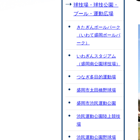
球技場・球技公園・
プール・運動広場
きたぎんボールパーク
（いわて盛岡ボールパ
ーク）
いわぎんスタジアム
（盛岡南公園球技場）
つなぎ多目的運動場
盛岡市太田橋野球場
盛岡市渋民運動公園
渋民運動公園陸上競技
場
渋民運動公園野球場