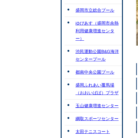
盛岡市立総合プール
ゆぴあす（盛岡市余熱
利用健康増進センタ
ー）
渋民運動公園B&G海洋
センタープール
都南中央公園プール
盛岡ふれあい覆馬場
（おおいばば）プラザ
玉山健康増進センター
綱取スポーツセンター
太田テニスコート