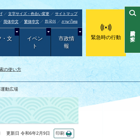
げ
文字サイズ・色合い変更
サイトマップ
한국어
ภาษาไทย
简体中文
繁体中文
目的別で探す
緊急時の行動
ツ・文
イベン
市政情
ト
報
索の使い方
部運動広場
更新日 令和6年2月9日
印刷