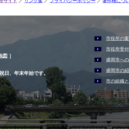
帯サイト
リンク集
プライバシーポリシー
著作権につ
市役所の案
市役所受付
地図
］
盛岡市への
盛岡市の紹
祝日、年末年始です。
市の組織と