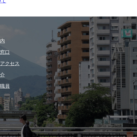
いて
内
窓口
アクセス
介
職員