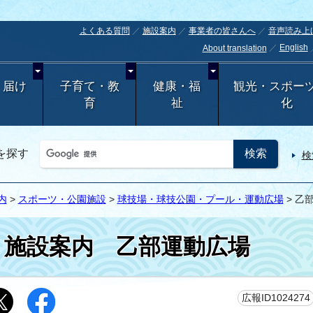
よくある質問
施設案内
事業者の皆さんへ
音声読み上
English
About translation
・届け
子育て・教
健康・福
観光・スポー
育
祉
化
を探す
検
内
>
スポーツ・公園施設
>
球技場・球技公園・プール・運動広場
> 乙
施設案内
乙部運動広場
広報ID1024274