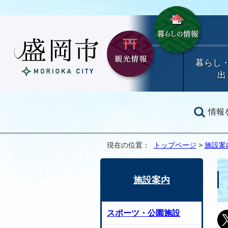
暮らし
出
情報
現在の位置：
トップページ
>
施設案
施設案内
スポーツ・公園施設