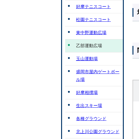
好摩テニスコート
松園テニスコート
東中野運動広場
乙部運動広場
玉山運動場
盛岡市屋内ゲートボー
ル場
好摩相撲場
生出スキー場
各種グラウンド
北上川公園グラウンド