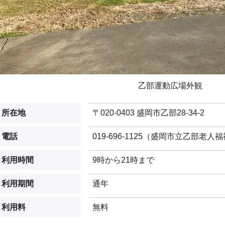
乙部運動広場外観
所在地
〒020-0403 盛岡市乙部28-34-2
電話
019-696-1125（盛岡市立乙部老
利用時間
9時から21時まで
利用期間
通年
利用料
無料