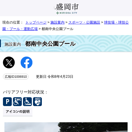
現在の位置：
トップページ
>
施設案内
>
スポーツ・公園施設
>
球技場・球技公
園・プール・運動広場
> 都南中央公園プール
都南中央公園プール
施設案内
広報ID1006910
更新日 令和8年4月23日
バリアフリー対応状況：