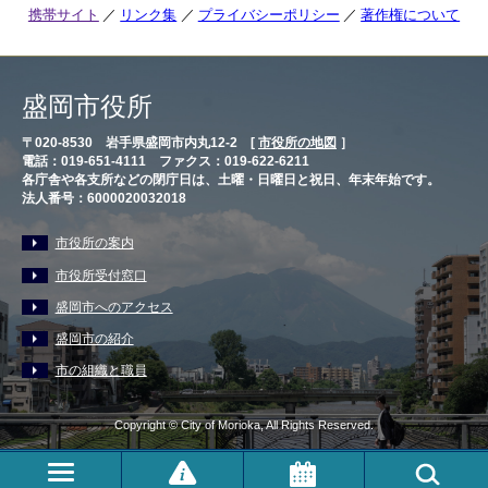
携帯サイト
リンク集
プライバシーポリシー
著作権について
盛岡市役所
〒020-8530 岩手県盛岡市内丸12-2 [
市役所の地図
］
電話：019-651-4111 ファクス：019-622-6211
各庁舎や各支所などの閉庁日は、土曜・日曜日と祝日、年末年始です。
法人番号：6000020032018
市役所の案内
市役所受付窓口
盛岡市へのアクセス
盛岡市の紹介
市の組織と職員
Copyright © City of Morioka, All Rights Reserved.