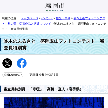
現在の位置：
トップページ
>
イベント
>
観光・祭り
>
盛岡玉山フォトコンテス
ト 秋の部 受賞作品と講評について
> 啄木のふるさと 盛岡玉山フォトコンテ
スト 審査員特別賞
啄木のふるさと 盛岡玉山フォトコンテスト 審
査員特別賞
広報ID1039077
更新日 令和4年3月3日
審査員特別賞 「寒暖」 高橋 直人（岩手県）