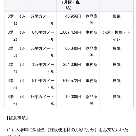
（月額・税
込）
3階 （3-
37平方メート
43,956円
物品庫
換気
1）
ル
等
3階 （3-
848平方メー
1,007,424円
事務所
水道・換気・ト
2）
トル
イレ
3階 （3-
55平方メート
65,340円
物品庫
換気
3）
ル
等
3階 （3-
197平方メー
234,036円
事務所
換気
4）
トル
3階 （3-
519平方メー
616,572円
事務所
換気
5）
トル
3階 （3-
16平方メート
19,008円
物品庫
換気
6）
ル
等
【留意事項】
（1）入居時に保証金（施設使用料の月額2月分）をお支払いいた