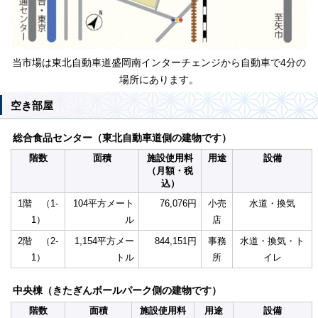
当市場は東北自動車道盛岡南インターチェンジから自動車で4分の
場所にあります。
空き部屋
総合食品センター（東北自動車道側の建物です）
階数
面積
施設使用料
用途
設備
（月額・税
込）
1階 （1-
104平方メート
76,076円
小売
水道・換気
1）
ル
店
2階 （2-
1,154平方メー
844,151円
事務
水道・換気・ト
1）
トル
所
イレ
中央棟（きたぎんボールパーク側の建物です）
階数
面積
施設使用料
用途
設備