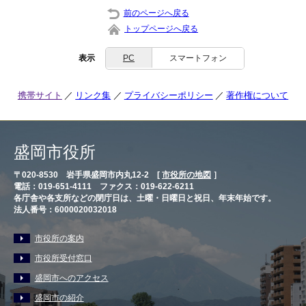
前のページへ戻る
トップページへ戻る
表示
PC
スマートフォン
携帯サイト
リンク集
プライバシーポリシー
著作権について
盛岡市役所
〒020-8530 岩手県盛岡市内丸12-2 [
市役所の地図
］
電話：019-651-4111 ファクス：019-622-6211
各庁舎や各支所などの閉庁日は、土曜・日曜日と祝日、年末年始です。
法人番号：6000020032018
市役所の案内
市役所受付窓口
盛岡市へのアクセス
盛岡市の紹介