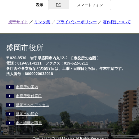
表示
PC
スマートフォン
携帯サイト
リンク集
プライバシーポリシー
著作権について
盛岡市役所
〒020-8530 岩手県盛岡市内丸12-2 [
市役所の地図
］
電話：019-651-4111 ファクス：019-622-6211
各庁舎や各支所などの閉庁日は、土曜・日曜日と祝日、年末年始です。
法人番号：6000020032018
市役所の案内
市役所受付窓口
盛岡市へのアクセス
盛岡市の紹介
市の組織と職員
Copyright © City of Morioka, All Rights Reserved.