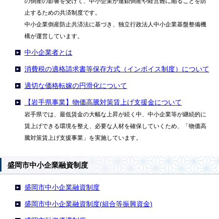
の倒産の影響を受けて、中小企業が連鎖倒産や経営難に陥ることを防
止するための共済制度です。
中小企業倒産防止共済法に基づき、独立行政法人中小企業基盤整備機
構が運営しています。
中小企業者とは
消費税の適格請求書等保存方式（インボイス制度）について
適切な価格転嫁の円滑化について
【岩手県事業】物価高騰対策賃上げ支援金について
岩手県では、最低賃金の大幅な上昇が続く中、中小企業等が継続的に
賃上げできる環境を整え、必要な人材を確保していくため、「物価高
騰対策賃上げ支援事業」を実施しています。
盛岡市中小企業融資制度
盛岡市中小企業融資制度
盛岡市中小企業融資制度(組合等振興資金)