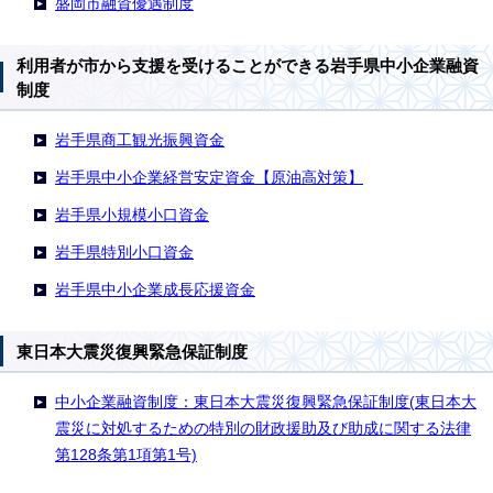
盛岡市融資優遇制度
利用者が市から支援を受けることができる岩手県中小企業融資
制度
岩手県商工観光振興資金
岩手県中小企業経営安定資金【原油高対策】
岩手県小規模小口資金
岩手県特別小口資金
岩手県中小企業成長応援資金
東日本大震災復興緊急保証制度
中小企業融資制度：東日本大震災復興緊急保証制度(東日本大
震災に対処するための特別の財政援助及び助成に関する法律
第128条第1項第1号)