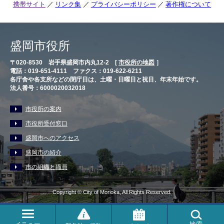
携帯サイト
リンク集
プライバシーポリシー
著作権について
盛岡市役所
〒020-8530 岩手県盛岡市内丸12-2 [
市役所の地図
］
電話：019-651-4111 ファクス：019-622-6211
各庁舎や各支所などの閉庁日は、土曜・日曜日と祝日、年末年始です。
法人番号：6000020032018
市役所の案内
市役所受付窓口
盛岡市へのアクセス
盛岡市の紹介
市の組織と職員
Copyright © City of Morioka, All Rights Reserved.