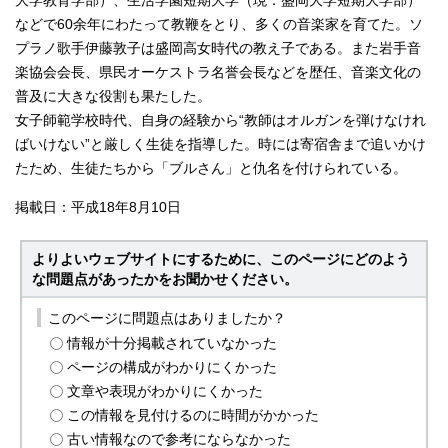
大学教育学部）、生活学園短期大学（現：盛岡大学短期大学部）
などで60余年にわたって教鞭をとり、多くの音楽家を育てた。ソ
プラノ歌手伊藤敦子は盛岡高女時代の教え子である。また岩手音
楽協会会長、県民オーケストラ名誉会長などを歴任、音楽文化の
普及に大きな役割も果たした。
女子師範学校時代、自身の経験から“教師はオルガンを弾けなけれ
ばいけない”と厳しく生徒を指導した。時には寄宿舎まで追いかけ
たため、生徒たちから「ブルさん」と仇名を付けられている。
掲載日：平成18年8月10日
よりよいウェブサイトにするために、このページにどのよう
な問題点があったかをお聞かせください。
このページに問題点はありましたか？
情報が十分掲載されていなかった
ページの構成がわかりにくかった
文章や表現がわかりにくかった
この情報を見付けるのに時間がかかった
古い情報なので参考にならなかった