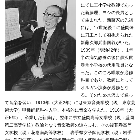
にて仁王小学校教師であっ
た新藤理、ヨシの長男とし
て生まれた。新藤家の先祖
には、17世紀後半に盛岡藩
に刀工として召抱えられた
新藤次郎兵衛国義がいた。
1909年（明治42年）、1年
半の病気静養の後に黒沢尻
尋常小学校の代用教員とな
った。このころ唱歌が必修
科目であり、教師にとって
オルガン演奏が必修とな
る。そのため水沢まで通っ
て音楽を習い、1913年（大正2年）には東京音楽学校（現：東京芸
術大学）甲種師範科へ入学、本格的に音楽を学んだ。1916年（大
正5年）、卒業した新藤は、翌年に県立盛岡高等女学校（現：盛岡
第二高等学校）教諭となり音楽教師の道を歩む。その後花巻高等
女学校（現：花巻南高等学校）、岩手県女子師範学校（現：岩手