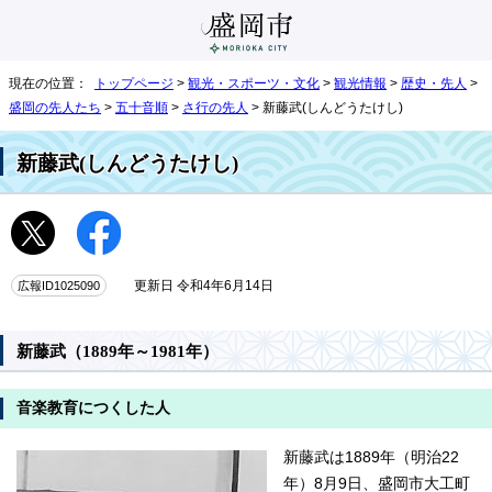
現在の位置：
トップページ
>
観光・スポーツ・文化
>
観光情報
>
歴史・先人
>
盛岡の先人たち
>
五十音順
>
さ行の先人
> 新藤武(しんどうたけし)
新藤武(しんどうたけし)
広報ID1025090
更新日 令和4年6月14日
新藤武（1889年～1981年）
音楽教育につくした人
新藤武は1889年（明治22
年）8月9日、盛岡市大工町