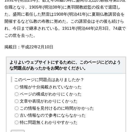
1892年(明治25年)、数え年56歳の時に盛岡市北山の願教寺第25世
住職となり、1905年(明治38年)に奥羽開教総監の役名で退隠し
た。盛岡に着任した黙雷は1908年(明治41年)に夏期仏教講習会を
開催するなど仏教の布教に努めた。この講習会はその後も続けら
れ、今日まで継承されている。1911年(明治44年)2月3日、74歳で
この世を去った。
掲載日：平成22年2月10日
よりよいウェブサイトにするために、このページにどのよう
な問題点があったかをお聞かせください。
このページに問題点はありましたか？
情報が十分掲載されていなかった
ページの構成がわかりにくかった
文章や表現がわかりにくかった
この情報を見付けるのに時間がかかった
古い情報なので参考にならなかった
特に問題無くわかりやすかった