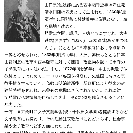
山口県)佐波郡にある西本願寺派専照寺住職
清水円随の四男として生まれた。1866年(慶
応2年)に同郡島地村妙誓寺の住職となり、姓
を島地と改めた。
黙雷は学問、識見、人徳ともにすぐれ、大洲
鉄然(おおずてつねん)、赤松連城(あかまつれ
んじょう)とともに西本願寺における維新の
三傑と称せられた。1868年(明治元年)、大洲、赤松らとともに本
山諸制度の改革を西本願寺に対して建議、改正局を設けて末寺の
子弟教育に力を注いだ。また、1872年(明治5年)、本山の派遣で仏
教徒としてはじめてヨーロッパ各国を視察し、先進国における宗
教事情を学んでいる。仏教は明治維新後、新政府により従来の封
建的特権を奪われ、未曾有の危機にさらされていた。これに対し
て黙雷は仏教復興を目指して奔走、その地位を確立させることに
尽力した。
一方、東京麹町に女子文芸学舎(現：千代田女学園)を開設するなど
女子教育にも携わり、その活動は宗教だけにとどまらず、社会事
業や女子教育など多方面にわたった。