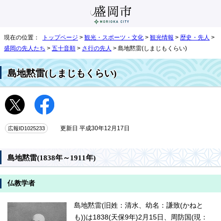
現在の位置：
トップページ
>
観光・スポーツ・文化
>
観光情報
>
歴史・先人
>
盛岡の先人たち
>
五十音順
>
さ行の先人
> 島地黙雷(しまじもくらい)
島地黙雷(しまじもくらい)
広報ID1025233
更新日 平成30年12月17日
島地黙雷(1838年～1911年)
仏教学者
島地黙雷(旧姓：清水、幼名：謙致(かねと
も))は1838(天保9年)2月15日、周防国(現：