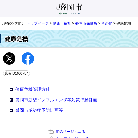
現在の位置：
トップページ
>
健康・福祉
>
盛岡市保健所
>
その他
> 健康危機
健康危機
広報ID1006757
健康危機管理方針
盛岡市新型インフルエンザ等対策行動計画
盛岡市感染症予防計画等
前のページへ戻る