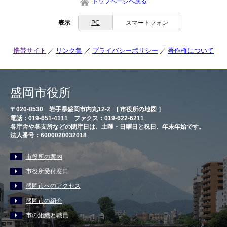
トップページへ戻る
表示
PC
スマートフォン
携帯サイト
リンク集
プライバシーポリシー
著作権について
盛岡市役所
〒020-8530 岩手県盛岡市内丸12-2 [
市役所の地図
］
電話：019-651-4111 ファクス：019-622-6211
各庁舎や各支所などの閉庁日は、土曜・日曜日と祝日、年末年始です。
法人番号：6000020032018
市役所の案内
市役所受付窓口
盛岡市へのアクセス
盛岡市の紹介
市の組織と職員