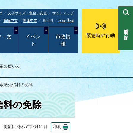
げ
文字サイズ・色合い変更
サイトマップ
한국어
ภาษาไทย
简体中文
繁体中文
目的別で探す
緊急時の行動
ツ・文
イベン
市政情
ト
報
索の使い方
ー)放送受信料の免除
信料の免除
更新日 令和7年7月11日
印刷