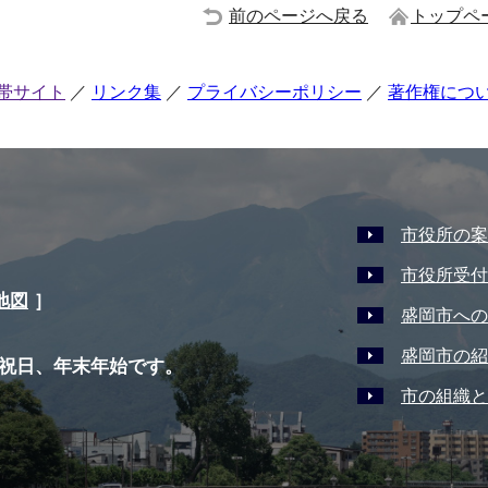
前のページへ戻る
トップペ
帯サイト
リンク集
プライバシーポリシー
著作権につ
市役所の案
市役所受付
地図
］
盛岡市への
盛岡市の紹
祝日、年末年始です。
市の組織と