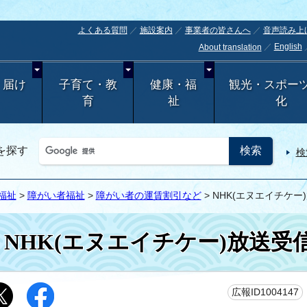
よくある質問
施設案内
事業者の皆さんへ
音声読み上
English
About translation
・届け
子育て・教
健康・福
観光・スポー
育
祉
化
を探す
検
福祉
>
障がい者福祉
>
障がい者の運賃割引など
> NHK(エヌエイチケ
NHK(エヌエイチケー)放送受
広報ID1004147