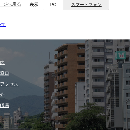
ージへ戻る
表示
PC
スマートフォン
いて
内
窓口
アクセス
介
職員