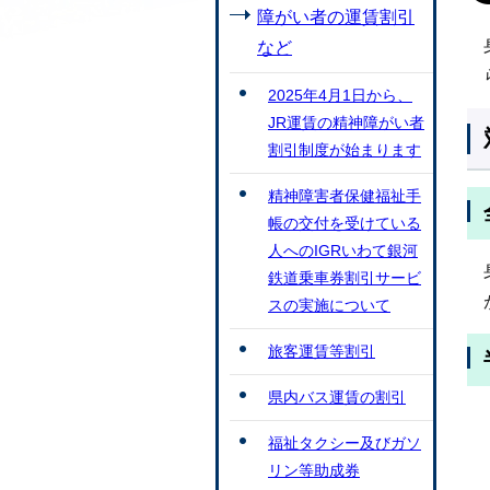
障がい者の運賃割引
など
2025年4月1日から、
JR運賃の精神障がい者
割引制度が始まります
精神障害者保健福祉手
帳の交付を受けている
人へのIGRいわて銀河
鉄道乗車券割引サービ
スの実施について
旅客運賃等割引
県内バス運賃の割引
福祉タクシー及びガソ
リン等助成券