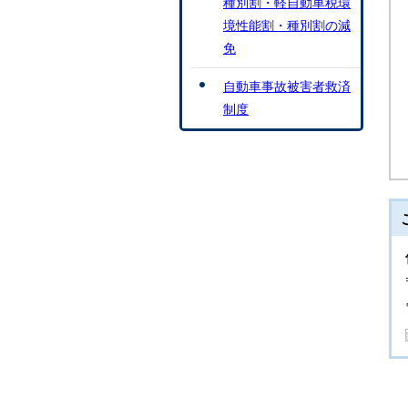
種別割・軽自動車税環
境性能割・種別割の減
免
自動車事故被害者救済
制度