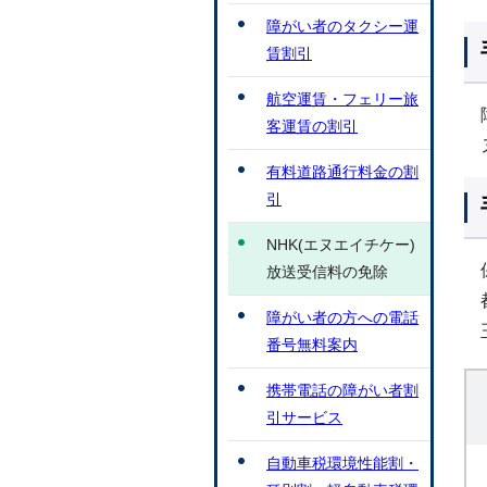
障がい者のタクシー運
賃割引
航空運賃・フェリー旅
客運賃の割引
有料道路通行料金の割
引
NHK(エヌエイチケー)
放送受信料の免除
障がい者の方への電話
番号無料案内
携帯電話の障がい者割
引サービス
自動車税環境性能割・