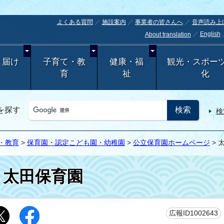
よくある質問
施設案内
事業者の皆さんへ
音声読み上
English
About translation
・届け
子育て・教
健康・福
観光・スポー
育
祉
化
を探す
検
・教育
>
保育園・認定こども園・幼稚園
>
公立保育園ホームページ
> 
太田保育園
広報ID1002643