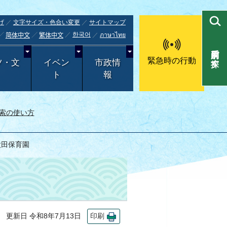
げ
文字サイズ・色合い変更
サイトマップ
한국어
ภาษาไทย
简体中文
繁体中文
目的別で探す
緊急時の行動
ツ・文
イベン
市政情
ト
報
索の使い方
太田保育園
更新日 令和8年7月13日
印刷