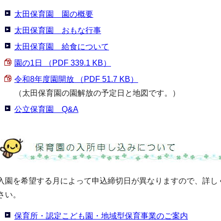
太田保育園 園の概要
太田保育園 おもな行事
太田保育園 給食について
園の1日 （PDF 339.1 KB）
令和8年度園開放 （PDF 51.7 KB）
（太田保育園の園解放の予定日と地図です。）
公立保育園 Q&A
入園を希望する月によって申込締切日が異なりますので、詳し
さい。
保育所・認定こども園・地域型保育事業のご案内