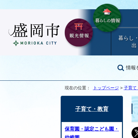
暮らし
出
情報
現在の位置：
トップページ
>
子育て
子育て・教育
保育園・認定こども園・
幼稚園