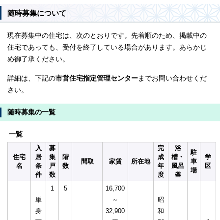
随時募集について
現在募集中の住宅は、次のとおりです。先着順のため、掲載中の
住宅であっても、受付を終了している場合があります。あらかじ
め御了承ください。
詳細は、下記の
市営住宅指定管理センター
までお問い合わせくだ
さい。
随時募集の一覧
一覧
入
募
完
浴
駐
住宅
居
集
階
成
槽・
学
間取
家賃
所在地
車
名
条
戸
数
年
風呂
区
場
件
数
度
釜
1
5
16,700
単
～
昭
身
32,900
和