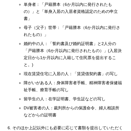
単身者：「戸籍謄本（6か月以内に発行されたも
の）」と「単身入居の入居者資格認定のための申立
書」
母子（父子）世帯：「戸籍謄本（6か月以内に発行さ
れたもの）」
婚約中の人：「誓約書及び婚約証明書」と2人分の
「戸籍謄本（6か月以内に発行されたもの）」(入居決
定日から1か月以内に入籍して住民票を提出するこ
と。)
現在賃貸住宅に入居の人：「賃貸借契約書」の写し
障がいがある人：身体障害者手帳、精神障害者保健福
祉手帳、療育手帳の写し
留学生の人：在学証明書、学生証などの写し
DV被害者の人：裁判所からの保護命令、婦人相談所
などからの証明書
そのほか上記以外にも必要に応じて書類を提出していただく