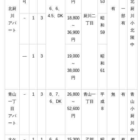
可
円
53
北
北厨
6、6、
有
一
厨
川
4.5、DK
厨川二
部
川
－
1
3
18,800
昭
アパ
丁目
有
小
～
和
ート
北
36,900
59
陵
円
中
―
1
3
19,000
昭
～
和
38,000
61
円
青山
－
1
3
8、7、
26,800
青山一
平
無
有
青
一丁
6、DK
～
丁目
成
山
目
52,600
8
小
アパ
円
厨
ート
川
中
大ケ
－
1
1
6、6、
15,300
乙部
昭
有
有
都