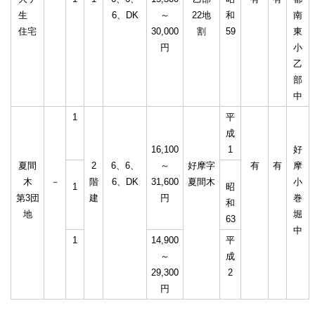
生
6、DK
～
22地
和
南
住宅
30,000
割
59
東
円
小
乙
部
中
1
平
成
16,100
1
好
夏間
2
6、6、
～
好摩字
有
有
摩
木
－
階
6、DK
31,600
夏間木
小
1
昭
第3団
建
円
巻
和
地
堀
63
中
1
14,900
平
～
成
29,300
2
円