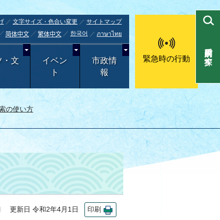
げ
文字サイズ・色合い変更
サイトマップ
한국어
ภาษาไทย
简体中文
繁体中文
目的別で探す
緊急時の行動
ツ・文
イベン
市政情
ト
報
索の使い方
更新日 令和2年4月1日
印刷