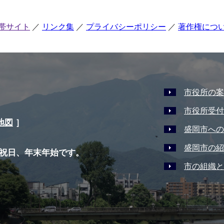
帯サイト
リンク集
プライバシーポリシー
著作権につ
市役所の案
市役所受付
地図
］
盛岡市への
盛岡市の紹
祝日、年末年始です。
市の組織と