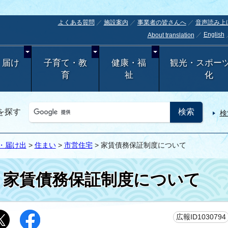
よくある質問
施設案内
事業者の皆さんへ
音声読み上
English
About translation
・届け
子育て・教
健康・福
観光・スポー
育
祉
化
を探す
検
・届け出
>
住まい
>
市営住宅
> 家賃債務保証制度について
家賃債務保証制度について
広報ID1030794