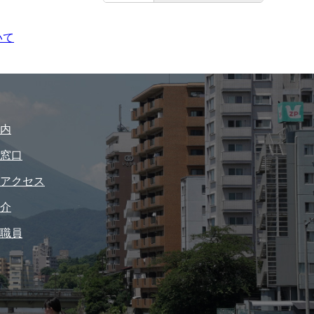
いて
内
窓口
アクセス
介
職員