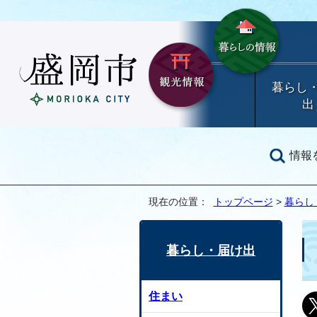
暮らし
出
情報
現在の位置：
トップページ
>
暮らし
暮らし・届け出
住まい