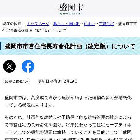
現在の位置：
トップページ
>
暮らし・届け出
>
住まい
>
市営住宅
> 盛岡市市営
住宅長寿命化計画（改定版）について
盛岡市市営住宅長寿命化計画（改定版）について
広報ID1041457
更新日 令和8年2月19日
盛岡市では、高度成長期から建設が始まった建物の多くが老朽化
している状況にあります。
そのため、計画的な建替えや予防保全的な維持管理の推進によっ
て市営住宅の長寿命化を図り、将来にわたって住宅セーフティネ
ットとしての機能を適正に維持していくことを目的として「盛岡
市市営住宅長寿命化計画」(計画期間：平成25年度～令和4年度)を