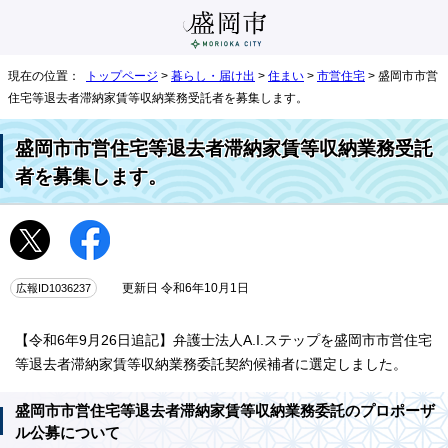
現在の位置：
トップページ
>
暮らし・届け出
>
住まい
>
市営住宅
> 盛岡市市営
住宅等退去者滞納家賃等収納業務受託者を募集します。
盛岡市市営住宅等退去者滞納家賃等収納業務受託
者を募集します。
広報ID1036237
更新日 令和6年10月1日
【令和6年9月26日追記】弁護士法人A.I.ステップを盛岡市市営住宅
等退去者滞納家賃等収納業務委託契約候補者に選定しました。
盛岡市市営住宅等退去者滞納家賃等収納業務委託のプロポーザ
ル公募について