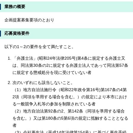
業務の概要
企画提案募集要項のとおり
応募資格要件
以下の1～2の要件を全て満たすこと。
「弁護士法」(昭和24年法律205号)第4条に規定する弁護士又
は、同法第30条の2に規定する弁護士法人であって同法第57条
に規定する懲戒処分を現に受けていない者
次のいずれにも該当しないこと。
（1）地方自治法施行令（昭和22年政令第16号)第167条の4第
2項（同項を準用する場合を含む。）の規定により本市におけ
る一般競争入札等の参加を制限されている者
（2）地方自治法第92条の2、第142条（同項を準用する場合
を含む。）又は第180条の5第6項の規定に抵触することとなる
者
（3）会社更生法（平成14年法律第154号）に基づく更生手続