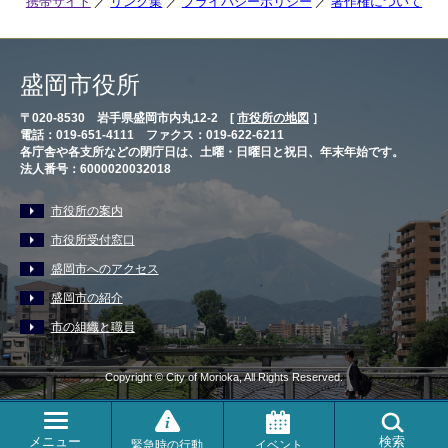
携帯サイト
リンク集
プライバシーポリシー
著作権について
盛岡市役所
〒020-8530 岩手県盛岡市内丸12-2 [
市役所の地図
］
電話：019-651-4111 ファクス：019-622-6211
各庁舎や各支所などの閉庁日は、土曜・日曜日と祝日、年末年始です。
法人番号：6000020032018
市役所の案内
市役所受付窓口
盛岡市へのアクセス
盛岡市の紹介
市の組織と職員
Copyright © City of Morioka, All Rights Reserved.
メニュー
検索
緊急時の行動
イベント