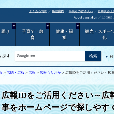
よくある質問
施設案内
事業者の皆さんへ
音声読み上
English
About translation
・届け
子育て・教
健康・福
観光・スポー
育
祉
化
を探す
検
報
>
広聴・広報
>
広報
>
広報もりおか
> 広報IDをご活用ください～
広報IDをご活用ください～広
事をホームページで探しやす