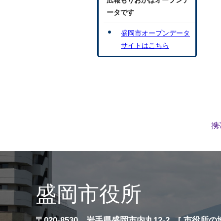
広報もりおかはオープンデ
ータです
盛岡市オープンデータ
サイトはこちら
携
盛岡市役所
〒020-8530 岩手県盛岡市内丸12-2 [
市役所の