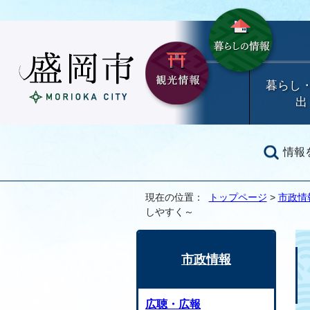
暮らし
出
情報
現在の位置：
トップページ
>
市政情
しやすく～
市政情報
広聴・広報