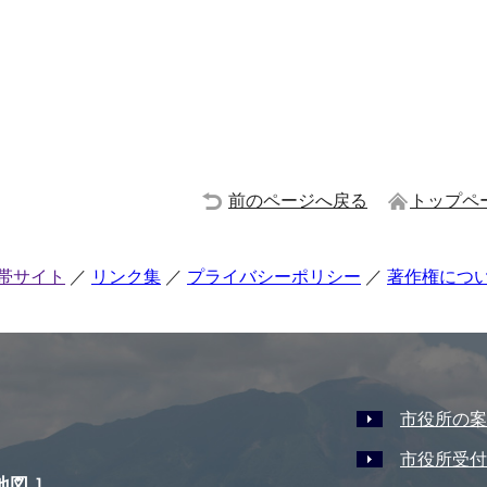
前のページへ戻る
トップペ
帯サイト
リンク集
プライバシーポリシー
著作権につ
市役所の案
市役所受付
地図
］