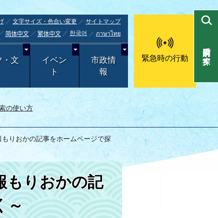
げ
文字サイズ・色合い変更
サイトマップ
한국어
ภาษาไทย
简体中文
繁体中文
目的別で探す
緊急時の行動
ツ・文
イベン
市政情
ト
報
索の使い方
広報もりおかの記事をホームページで探
報もりおかの記
く～