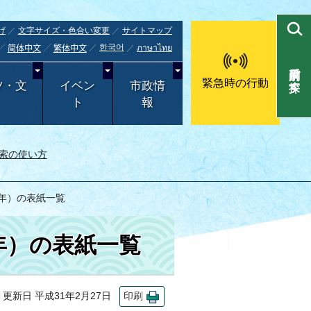
げ
文字サイズ・色合い変更
サイトマップ
한국어
ภาษาไทย
简体中文
繁体中文
目的別で探す
緊急時の行動
ツ・文
イベン
市政情
ト
報
索の使い方
7年）の表紙一覧
7年）の表紙一覧
新日 平成31年2月27日
印刷