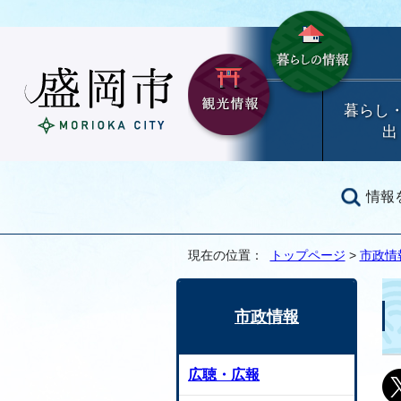
暮らし
出
情報
現在の位置：
トップページ
>
市政情
市政情報
広聴・広報