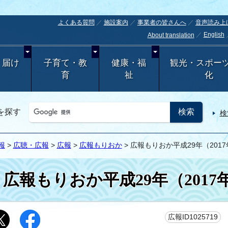
よくある質問
施設案内
事業者の皆さんへ
音声読み上
English
About translation
・届け
子育て・教
健康・福
観光・スポー
育
祉
化
を探す
検
報
>
広聴・広報
>
広報
>
広報もりおか
> 広報もりおか平成29年（201
広報もりおか平成29年（201
更
広報ID1025719