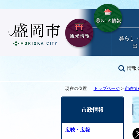
暮らし
出
情報
現在の位置：
トップページ
>
市政情
市政情報
広聴・広報