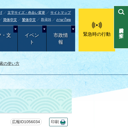
げ
文字サイズ・色合い変更
サイトマップ
한국어
ภาษาไทย
简体中文
繁体中文
目的別で探す
緊急時の行動
ツ・文
イベン
市政情
ト
報
索の使い方
広報ID1056034
印刷