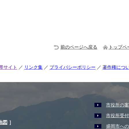
前のページへ戻る
トップペ
帯サイト
リンク集
プライバシーポリシー
著作権につ
市役所の案
市役所受付
地図
］
盛岡市への