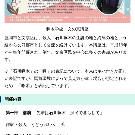
啄木学級・文の京講座
盛岡市と文京区は、歌人・石川啄木の生誕の地と終焉の地という
縁から友好都市として交流を続けています。本講座は、平成19年
から毎年開催され、例年、文京区民を中心に多くの参加がありま
す。
※「石川啄木」の「啄」の表記について、本来はキバ付きが正し
い表記ですが、閲覧環境によって見え方が違う場合が想定される
ため、「啄木」と表記しています。
開催内容
第一部 講演
「先輩は石川啄木 渋民で暮らして」
作家・歌人 くどうれいん 氏