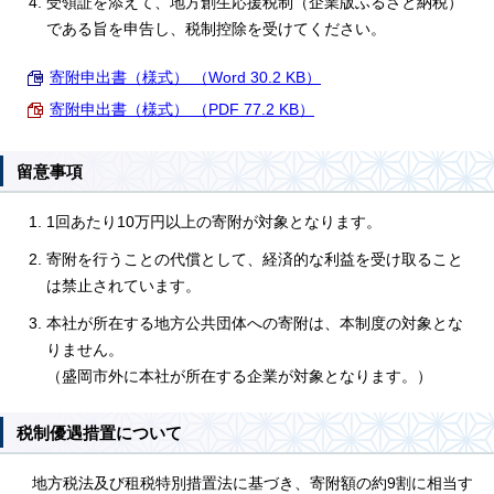
受領証を添えて、地方創生応援税制（企業版ふるさと納税）
である旨を申告し、税制控除を受けてください。
寄附申出書（様式） （Word 30.2 KB）
寄附申出書（様式） （PDF 77.2 KB）
留意事項
1回あたり10万円以上の寄附が対象となります。
寄附を行うことの代償として、経済的な利益を受け取ること
は禁止されています。
本社が所在する地方公共団体への寄附は、本制度の対象とな
りません。
（盛岡市外に本社が所在する企業が対象となります。）
税制優遇措置について
地方税法及び租税特別措置法に基づき、寄附額の約9割に相当す