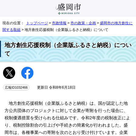
現在の位置：
トップページ
>
市政情報
>
市の政策・企画
>
盛岡市の地方創生に
関する取組
> 地方創生応援税制（企業版ふるさと納税）について
地方創生応援税制（企業版ふるさと納税）につい
て
広報ID1032466
更新日 令和8年6月18日
地方創生応援税制（企業版ふるさと納税）は、国が認定した地
方公共団体のプロジェクトに対して企業が寄附を行った場合に、
税制優遇措置を受けられる仕組みです。令和2年度の税制改正によ
り、税制控除割合の引上げや手続きの簡素化が行われました。盛
岡市は、各種事業への寄附を次のとおり受け付けています。企業