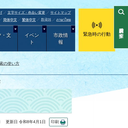
げ
文字サイズ・色合い変更
サイトマップ
한국어
ภาษาไทย
简体中文
繁体中文
目的別で探す
緊急時の行動
ツ・文
イベン
市政情
ト
報
索の使い方
館
更新日 令和8年4月1日
印刷