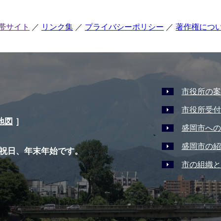
帯サイト
リンク集
プライバシーポリシー
著作権につ
市役所の案
市役所受付
地図
］
盛岡市への
盛岡市の紹
祝日、年末年始です。
市の組織と