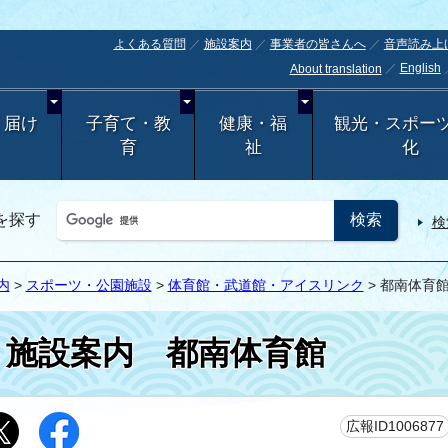
よくある質問
施設案内
事業者の皆さんへ
音声読み上
English
About translation
・届け
子育て・教
健康・福
観光・スポー
育
祉
化
を探す
検
内
>
スポーツ・公園施設
>
体育館・武道館・アイスリンク
> 都南体育
施設案内
都南体育館
広報ID1006877