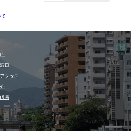
いて
内
窓口
アクセス
介
職員