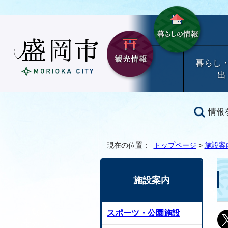
暮らし
出
情報
現在の位置：
トップページ
>
施設案
施設案内
スポーツ・公園施設