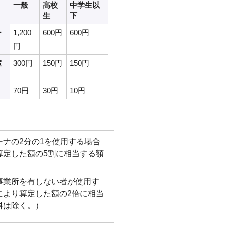
一般
高校
中学生以
生
下
ー
1,200
600円
600円
円
室
300円
150円
150円
70円
30円
10円
ナの2分の1を使用する場合
算定した額の5割に相当する額
事業所を有しない者が使用す
により算定した額の2倍に相当
料は除く。）