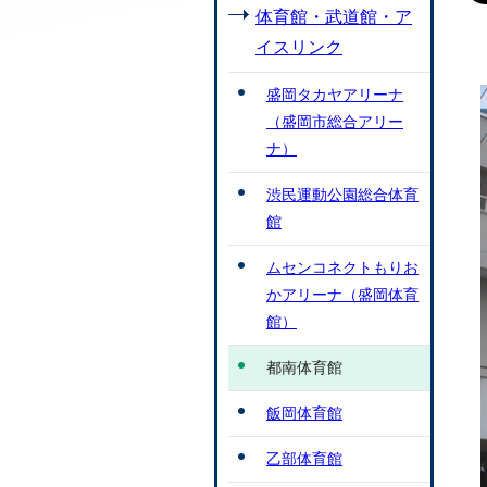
体育館・武道館・ア
イスリンク
盛岡タカヤアリーナ
（盛岡市総合アリー
ナ）
渋民運動公園総合体育
館
ムセンコネクトもりお
かアリーナ（盛岡体育
館）
都南体育館
飯岡体育館
乙部体育館