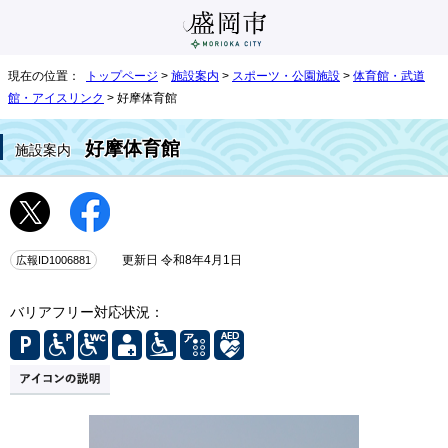
現在の位置：
トップページ
>
施設案内
>
スポーツ・公園施設
>
体育館・武道
館・アイスリンク
> 好摩体育館
好摩体育館
施設案内
広報ID1006881
更新日 令和8年4月1日
バリアフリー対応状況：