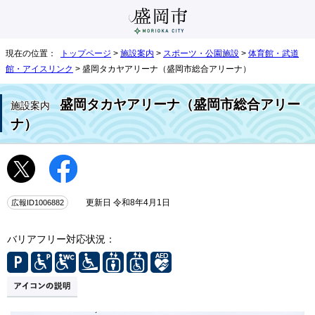
現在の位置：
トップページ
>
施設案内
>
スポーツ・公園施設
>
体育館・武道
館・アイスリンク
> 盛岡タカヤアリーナ（盛岡市総合アリーナ）
盛岡タカヤアリーナ（盛岡市総合アリー
施設案内
ナ）
広報ID1006882
更新日 令和8年4月1日
バリアフリー対応状況：