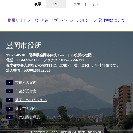
表示
PC
スマートフォン
携帯サイト
リンク集
プライバシーポリシー
著作権について
盛岡市役所
〒020-8530 岩手県盛岡市内丸12-2 [
市役所の地図
］
電話：019-651-4111 ファクス：019-622-6211
各庁舎や各支所などの閉庁日は、土曜・日曜日と祝日、年末年始です。
法人番号：6000020032018
市役所の案内
市役所受付窓口
盛岡市へのアクセス
盛岡市の紹介
市の組織と職員
Copyright © City of Morioka, All Rights Reserved.