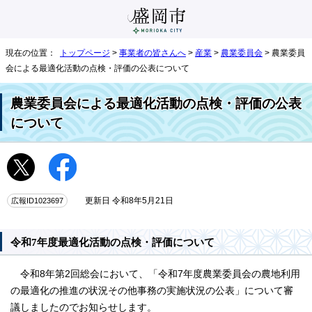
現在の位置：
トップページ
>
事業者の皆さんへ
>
産業
>
農業委員会
> 農業委員
会による最適化活動の点検・評価の公表について
農業委員会による最適化活動の点検・評価の公表
について
広報ID1023697
更新日 令和8年5月21日
令和7年度最適化活動の点検・評価について
令和8年第2回総会において、「令和7年度農業委員会の農地利用
の最適化の推進の状況その他事務の実施状況の公表」について審
議しましたのでお知らせします。